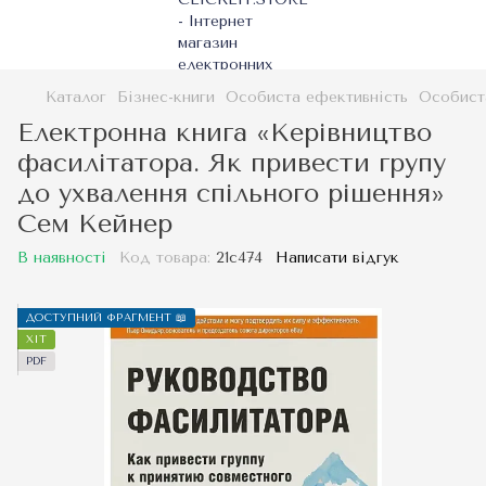
Каталог
Бізнес-книги
Особиста ефективність
Особист
Електронна книга «Керівництво
фасилітатора. Як привести групу
до ухвалення спільного рішення»
Сем Кейнер
В наявності
Код товара:
21c474
Написати відгук
ДОСТУПНИЙ ФРАГМЕНТ 📖
ХІТ
PDF