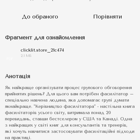
До обраного
Порівняти
Фрагмент для ознайомлення
clicklit.store_21c474
2.1 МБ
PDF
Анотація
Як найкраще організувати процес групового обговорення
прийнятих рішень? Для цього вам потрібен фасилітатор –
спеціально навчена людина, яка допомагає групі думати
якнайкраще. "Керівництво фасилітатора" - настільна книга
фасилітаторів усього світу, витримала понад 20
перевидань, ставши бестселером у США та Канаді. Одна
з найкращих у світі книг для консультантів та тренерів,
які хочуть навчитися застосовувати фасилітаційні підходи
на практиці.