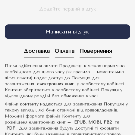
Додайте перший відгук
Написати відгук
Доставка
Оплата
Повернення
Після здійснення оплати Продавець в межах нормально
необхідного для цього часу (як правило – моментально
після оплати) надає доступ до Покупцю для
завантаження
електронних книг
у особистому кабінеті.
Контент зберігається в особистому кабінеті Покупця у
відповідному розділі без обмеження в часі.
Файли контенту надаються для завантаження Покупцям у
такому вигляді, які були отримані від правовласників.
Можливі формати файлів Контенту для
розміщеня електронних книг –
EPUB, MOBI, FB2
та
PDF
.
Для завантаження будуть доступні ті формати
Контенту, які були зазначені в характеристиках товару