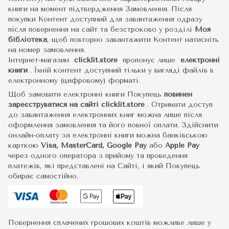
книги на момент підтвердження Замовлення. Після
покупки Контент доступний для завантаження одразу
після повернення на сайт та безстроково у розділі
Моя
бібліотека
, щоб повторно завантажити Контент натисніть
на номер замовлення.
Інтернет-магазин
clicklit.store
пропонує лише
електронні
книги
.
Їхній контент доступний тільки у вигляді файлів в
електронному (цифровому) форматі.
Щоб замовити електронні книги Покупець
повинен
зареєструватися на сайті
clicklit.store
. Отримати доступ
до завантаження електронних книг можна лише після
оформлення замовлення та його повної оплати. Здійснити
онлайн-оплату за електронні книги можна банківською
карткою
Visa, MasterCard, Google Pay
або
Apple Pay
через одного оператора з прийому та проведення
платежів, які представлені на Сайті, і який Покупець
обирає самостійно.
Повернення сплачених грошових коштів можливе лише у