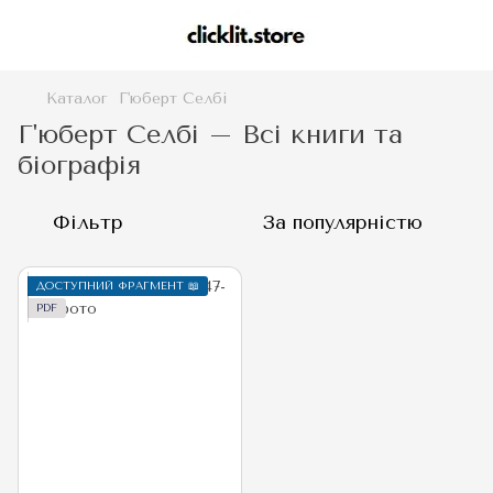
Каталог
Г'юберт Селбі
Г'юберт Селбі – Всі книги та
біографія
Фільтр
За популярністю
ДОСТУПНИЙ ФРАГМЕНТ 📖
PDF