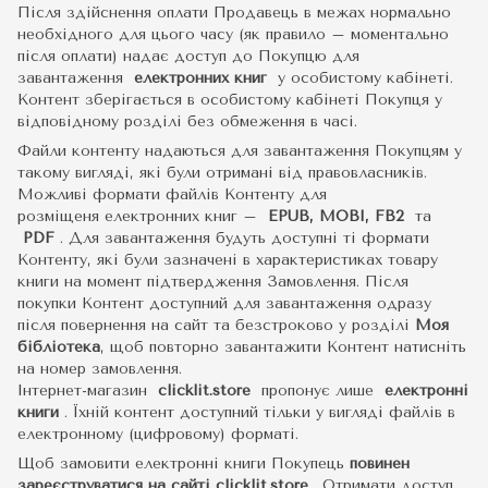
Після здійснення оплати Продавець в межах нормально
необхідного для цього часу (як правило – моментально
після оплати) надає доступ до Покупцю для
завантаження
електронних книг
у особистому кабінеті.
Контент зберігається в особистому кабінеті Покупця у
відповідному розділі без обмеження в часі.
Файли контенту надаються для завантаження Покупцям у
такому вигляді, які були отримані від правовласників.
Можливі формати файлів Контенту для
розміщеня електронних книг –
EPUB, MOBI, FB2
та
PDF
.
Для завантаження будуть доступні ті формати
Контенту, які були зазначені в характеристиках товару
книги на момент підтвердження Замовлення. Після
покупки Контент доступний для завантаження одразу
після повернення на сайт та безстроково у розділі
Моя
бібліотека
, щоб повторно завантажити Контент натисніть
на номер замовлення.
Інтернет-магазин
clicklit.store
пропонує лише
електронні
книги
.
Їхній контент доступний тільки у вигляді файлів в
електронному (цифровому) форматі.
Щоб замовити електронні книги Покупець
повинен
зареєструватися на сайті
clicklit.store
. Отримати доступ