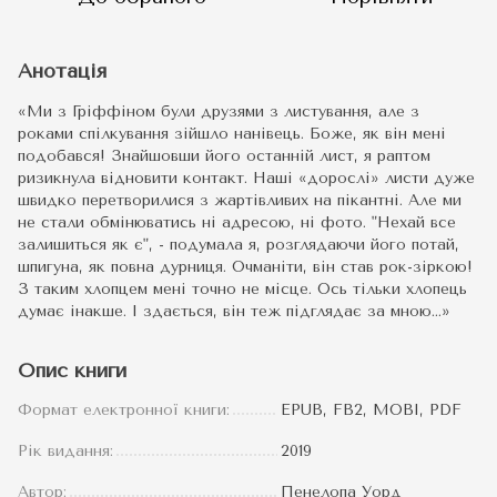
Анотація
«Ми з Гріффіном були друзями з листування, але з
роками спілкування зійшло нанівець. Боже, як він мені
подобався! Знайшовши його останній лист, я раптом
ризикнула відновити контакт. Наші «дорослі» листи дуже
швидко перетворилися з жартівливих на пікантні. Але ми
не стали обмінюватись ні адресою, ні фото. "Нехай все
залишиться як є", - подумала я, розглядаючи його потай,
шпигуна, як повна дурниця. Очманіти, він став рок-зіркою!
З таким хлопцем мені точно не місце. Ось тільки хлопець
думає інакше. І здається, він теж підглядає за мною…»
Опис книги
Формат електронної книги:
EPUB, FB2, MOBI, PDF
Рік видання:
2019
Автор:
Пенелопа Уорд