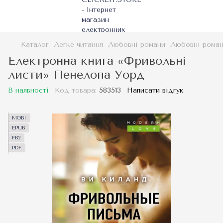
Каталог
Легке читання
Любовні романи
Любовні рома
Електронна книга «Фривольні
листи» Пенелопа Уорд
В наявності
Код товара:
583513
Написати відгук
MOBI
EPUB
FB2
PDF