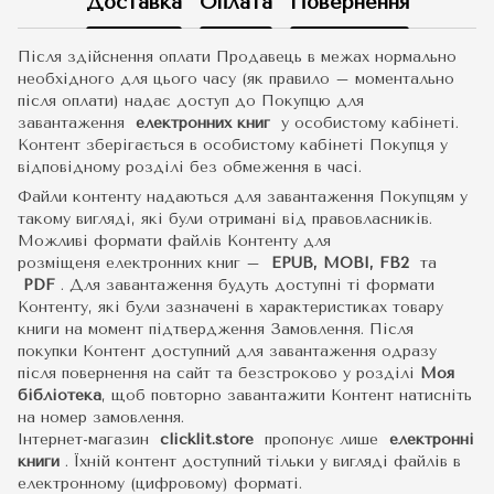
Доставка
Оплата
Повернення
Після здійснення оплати Продавець в межах нормально
необхідного для цього часу (як правило – моментально
після оплати) надає доступ до Покупцю для
завантаження
електронних книг
у особистому кабінеті.
Контент зберігається в особистому кабінеті Покупця у
відповідному розділі без обмеження в часі.
Файли контенту надаються для завантаження Покупцям у
такому вигляді, які були отримані від правовласників.
Можливі формати файлів Контенту для
розміщеня електронних книг –
EPUB, MOBI, FB2
та
PDF
.
Для завантаження будуть доступні ті формати
Контенту, які були зазначені в характеристиках товару
книги на момент підтвердження Замовлення. Після
покупки Контент доступний для завантаження одразу
після повернення на сайт та безстроково у розділі
Моя
бібліотека
, щоб повторно завантажити Контент натисніть
на номер замовлення.
Інтернет-магазин
clicklit.store
пропонує лише
електронні
книги
.
Їхній контент доступний тільки у вигляді файлів в
електронному (цифровому) форматі.