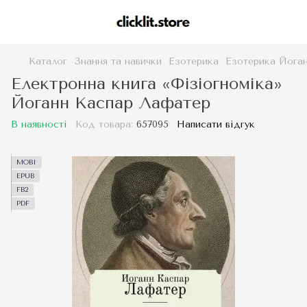
Каталог
Знання та навички
Езотерика
Езотерика Йога
Електронна книга «Фізіогноміка»
Йоганн Каспар Лафатер
В наявності
Код товара:
657095
Написати відгук
MOBI
EPUB
FB2
PDF