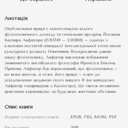
Анотація
Опублікована праця є квінтесенцією всього
фізіогномічного досвіду та геніальних прозрінь Йоганна
Каспара Лафатера (15.11.1749 – 2.01.1801) – однією з
ключових постатей німецької інтелектуальної еліти епохи
культурного розквіту Німеччини. Воскресаючи давню
науку фізіогноміку, Лафатер виконував побажання
знаменитого англійського філософа Френсіса Бекона.
Причому Лафатер був переконаний, що фізіогноміка –
це мова ангелів, а отже, його праця – ключ до
усвідомлення людиною свого вищого Я (не випадково
Лафатер товаришував з Каліостро). Це також незамінне
практичне керівництво за будь-яких життєвих обставин.
Опис книги
Формат електронної книги:
EPUB, FB2, MOBI, PDF
Рік видання:
2018