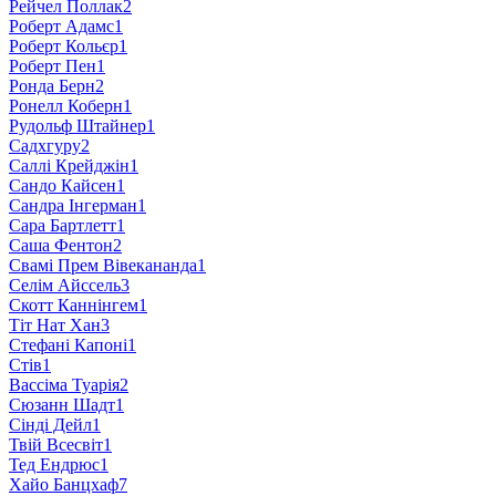
Рейчел Поллак
2
Роберт Адамс
1
Роберт Кольєр
1
Роберт Пен
1
Ронда Берн
2
Ронелл Коберн
1
Рудольф Штайнер
1
Садхгуру
2
Саллі Крейджін
1
Сандо Кайсен
1
Сандра Інгерман
1
Сара Бартлетт
1
Саша Фентон
2
Свамі Прем Вівекананда
1
Селім Айссель
3
Скотт Каннінгем
1
Тіт Нат Хан
3
Стефані Капоні
1
Стів
1
Вассіма Туарія
2
Сюзанн Шадт
1
Сінді Дейл
1
Твій Всесвіт
1
Тед Ендрюс
1
Хайо Банцхаф
7