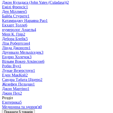
Джон Куладаса (John Yates (Culadasa))
2
Емілі Френсіс
1
Ден Міллмен
5
Байба Стурите
1
Катамраджу Нараяна Рао
1
Екхарт Толле
6
нумеролог Анаель
4
Мері К. Грір
2
Дебора Блейк
5
Ліза Робертсон
4
Лінда Джонсен
1
Друнвало Мельхіседек
3
Ендрю Холечок
3
Вільям Вокер Аткінсон
6
Робін Вуд
1
Лунае Везерстоун
1
Еден МакКой
2
Сандра Табата Ціцеро
2
Жозефен Пеладан
1
Джон Мартіно
1
Джин Пех
2
Розділ
Езотерика
5
Медицина та здоров'я
0
Показати 5 товарів