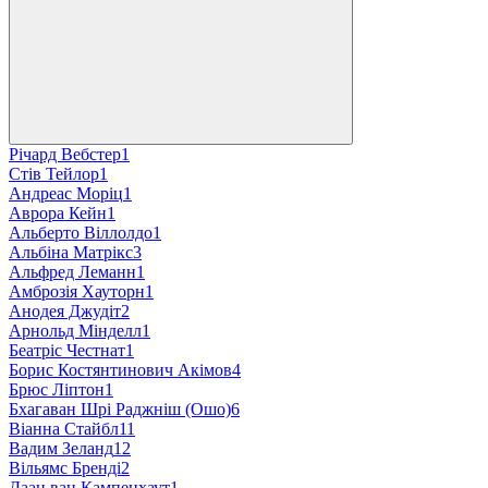
Річард Вебстер
1
Стів Тейлор
1
Андреас Моріц
1
Аврора Кейн
1
Альберто Віллолдо
1
Альбіна Матрікс
3
Альфред Леманн
1
Амброзія Хауторн
1
Анодея Джудіт
2
Арнольд Мінделл
1
Беатріс Честнат
1
Борис Костянтинович Акімов
4
Брюс Ліптон
1
Бхагаван Шрі Раджніш (Ошо)
6
Віанна Стайбл
11
Вадим Зеланд
12
Вільямс Бренді
2
Даан ван Кампенхаут
1