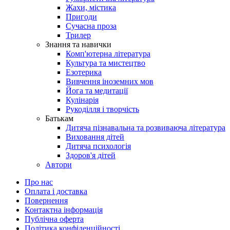
Жахи, містика
Пригоди
Сучасна проза
Трилер
Знання та навички
Комп'ютерна література
Культура та мистецтво
Езотерика
Вивчення іноземних мов
Йога та медитації
Кулінарія
Рукоділля і творчість
Батькам
Дитяча пізнавальна та розвиваюча література
Виховання дітей
Дитяча психологія
Здоров'я дітей
Автори
Про нас
Оплата і доставка
Повернення
Контактна інформація
Публічна оферта
Політика конфіденційності