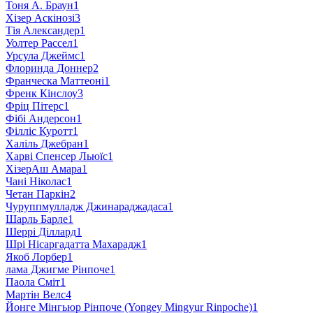
Тоня А. Браун
1
Хізер Аскінозі
3
Тія Александер
1
Уолтер Рассел
1
Урсула Джеймс
1
Флоринда Доннер
2
Франческа Маттеоні
1
Френк Кінслоу
3
Фріц Пітерс
1
Фібі Андерсон
1
Філліс Куротт
1
Халіль Джебран
1
Харві Спенсер Льюїс
1
ХізерАш Амара
1
Чані Ніколас
1
Четан Паркін
2
Чуруппмулладж Джинараджадаса
1
Шарль Барле
1
Шеррі Діллард
1
Шрі Нісаргадатта Махарадж
1
Якоб Лорбер
1
лама Джигме Рінпоче
1
Паола Сміт
1
Мартін Велс
4
Йонге Мінгьюр Рінпоче (Yongey Mingyur Rinpoche)
1