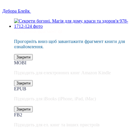
Дебора Блейк
Доступний фрагмент 📖
Прогорніть вниз щоб завантажити фрагмент книги для
ознайомлення.
Закрити
MOBI
Підходить для електронних книг Amazon Kindle
Закрити
EPUB
Підходить для iBooks (iPhone, iPad, iMac)
Закрити
FB2
Підходить для ел. книг та інших пристроїв