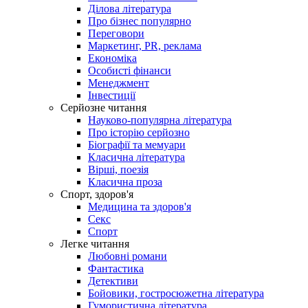
Ділова література
Про бізнес популярно
Переговори
Маркетинг, PR, реклама
Економіка
Особисті фінанси
Менеджмент
Інвестиції
Серйозне читання
Науково-популярна література
Про історію серйозно
Біографії та мемуари
Класична література
Вірші, поезія
Класична проза
Спорт, здоров'я
Медицина та здоров'я
Секс
Спорт
Легке читання
Любовні романи
Фантастика
Детективи
Бойовики, гостросюжетна література
Гумористична література