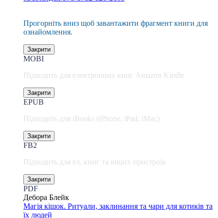
Доступний фрагмент 📖
Прогорніть вниз щоб завантажити фрагмент книги для
ознайомлення.
Закрити
MOBI
Підходить для електронних книг Amazon Kindle
Закрити
EPUB
Підходить для iBooks (iPhone, iPad, iMac)
Закрити
FB2
Підходить для ел. книг та інших пристроїв
Закрити
PDF
Дебора Блейк
Магія кішок. Ритуали, заклинання та чари для котиків та
їх людей