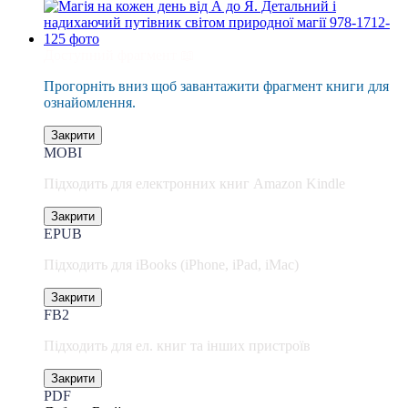
Доступний фрагмент 📖
Прогорніть вниз щоб завантажити фрагмент книги для
ознайомлення.
Закрити
MOBI
Підходить для електронних книг Amazon Kindle
Закрити
EPUB
Підходить для iBooks (iPhone, iPad, iMac)
Закрити
FB2
Підходить для ел. книг та інших пристроїв
Закрити
PDF