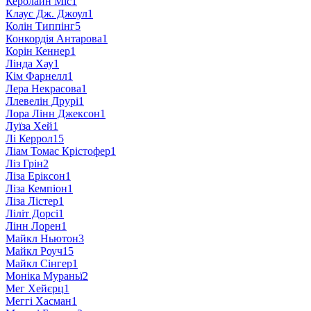
Керолайн Міс
1
Клаус Дж. Джоул
1
Колін Типпінг
5
Конкордія Антарова
1
Корін Кеннер
1
Лінда Хау
1
Кім Фарнелл
1
Лера Некрасова
1
Ллевелін Друрі
1
Лора Лінн Джексон
1
Луїза Хей
1
Лі Керрол
15
Ліам Томас Крістофер
1
Ліз Грін
2
Ліза Еріксон
1
Ліза Кемпіон
1
Ліза Лістер
1
Ліліт Дорсі
1
Лінн Лорен
1
Майкл Ньютон
3
Майкл Роуч
15
Майкл Сінгер
1
Моніка Мураньї
2
Мег Хейєрц
1
Меггі Хасман
1