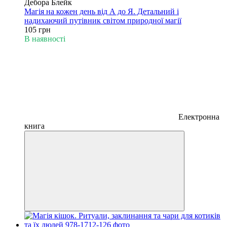
Дебора Блейк
Магія на кожен день від А до Я. Детальний і
надихаючий путівник світом природної магії
105 грн
В наявності
Електронна
книга