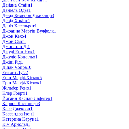
Дайяна Стайн
1
Даніель Одьє
1
Девід Кемерон Джиканді
3
Девід Хокінс
1
Деніз Хесельрот
1
Джоанна Мартін Вулфолк
1
Джон Кехо
4
Джон Сміт
1
Джонатан Ді
1
Джуді Енн Нок
1
Джуліо Консільо
1
Джіні Рід
1
Діпак Чопра
10
Ентоні Луїс
2
Ерін Мерфі-Хіскок
5
Ерін Мерфі-Хіскок
1
Жільбер Рено
1
Клер Гоерті
1
Йоганн Каспар Лафатер
1
Карлос Кастанеда
3
Касс Джексон
1
Кассандра Ізон
1
Катерина Каруна
1
Кім Арнольд
1