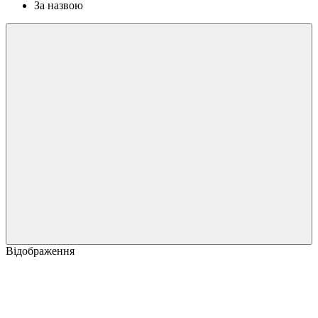
За назвою
Відображення