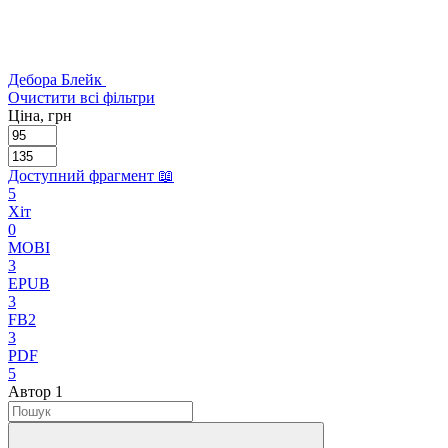
Дебора Блейк
Очистити всі фільтри
Ціна, грн
Доступний фрагмент 📖
5
Хіт
0
MOBI
3
EPUB
3
FB2
3
PDF
5
Автор
‍
1