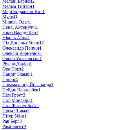
Мелані Барнем
2
Меліса Типтон
1
Мері Енджелон Янг
1
Муджі
1
Мішель Одул
1
Ненсі Антенуччі
1
Ніккі Ван де Кар
1
Ніколь Айра
7
Ніл Дональд Уолш
12
Олександр Панчін
1
Олексій Корнелюк
1
Олена Ушаковська
1
Річард Докінз
1
Ора Норт
2
Пандіт Бхамбі
1
Папюс
5
Парамахансу Йогананда
1
Пейдж Вандербек
1
Пем Гроут
3
Пол Монфорд
1
Пол Фостер Кейс
1
Прем Гітама
1
Пітер Уейн
1
Рав Берг
3
Рамі Блект
9