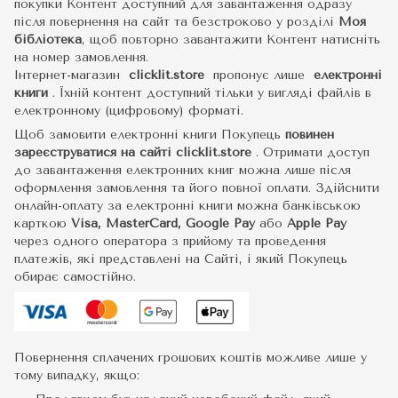
покупки Контент доступний для завантаження одразу
після повернення на сайт та безстроково у розділі
Моя
бібліотека
, щоб повторно завантажити Контент натисніть
на номер замовлення.
Інтернет-магазин
clicklit.store
пропонує лише
електронні
книги
.
Їхній контент доступний тільки у вигляді файлів в
електронному (цифровому) форматі.
Щоб замовити електронні книги Покупець
повинен
зареєструватися на сайті
clicklit.store
. Отримати доступ
до завантаження електронних книг можна лише після
оформлення замовлення та його повної оплати. Здійснити
онлайн-оплату за електронні книги можна банківською
карткою
Visa, MasterCard, Google Pay
або
Apple Pay
через одного оператора з прийому та проведення
платежів, які представлені на Сайті, і який Покупець
обирає самостійно.
Повернення сплачених грошових коштів можливе лише у
тому випадку, якщо: