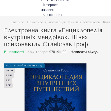
Каталог
Психологія, мотивація
Книги з психології
Книг
Електронна книга «Енциклопедія
внутрішніх мандрівок. Шлях
психонавта» Станіслав Гроф
В наявності
Код товара:
978-1911-001
Написати відгук
ДОСТУПНИЙ ФРАГМЕНТ 📖
MOBI
EPUB
FB2
PDF