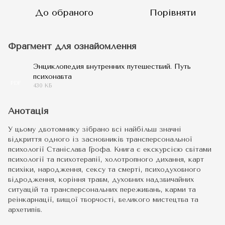
До обраного
Порівняти
Фрагмент для ознайомлення
Энциклопедия внутренних путешествий. Путь
психонавта
PDF
430 КБ
Анотація
У цьому двотомнику зібрано всі найбільш значні
відкриття одного із засновників трансперсональної
психології Станіслава Грофа. Книга є екскурсією світами
психології та психотерапії, холотропного дихання, карт
психіки, народження, сексу та смерті, психодуховного
відродження, коріння травм, духовних надзвичайних
ситуацій та трансперсональних переживань, карми та
реінкарнації, вищої творчості, великого мистецтва та
архетипів.