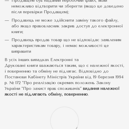
Продавцем був наданий неробочий файл, який
неможливо відтворити чи зберегти (якщо це доведено
після перевірки Продавцем);
Продавець не може здійснити заміну такого файлу,
або якщо правовласник закрив доступ до електронної
книги;
Продавець продав товар що не відповідає заявленим
характеристикам товару, і немає можливості це
виправити
В усіх інших випадках Електронні та
Друковані книги вважаються таким, що є належної якості,
і поверненню та обміну не підлягає. Відповідно до
Постанови Кабінету Міністрів України від 19 березня 1994
р. № 172 "Про реалізацію окремих положень Закону
України "Про захист прав споживачів"
видання належної
якості не підлягають обміну, поверненню
.