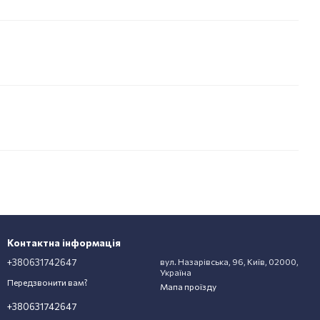
Контактна інформація
+380631742647
вул. Назарівська, 96, Київ, 02000,
Україна
Передзвонити вам?
Мапа проїзду
+380631742647