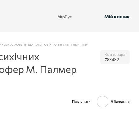
Мій кошик
Укр
Рус
чних захворювань, що пояснює їхню загальну причину
психічних
Код товара
783482
тофер М. Палмер
Порівняти
В бажання