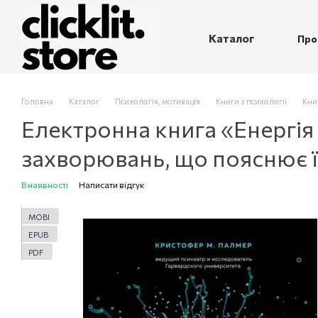
Перейти до основного контенту
Каталог
Про
П
Головна
Каталог
Психологія, мотивація
Книги з психології
Кни
Електронна книга «Енергія 
захворювань, що пояснює 
В наявності
Написати відгук
MOBI
EPUB
PDF