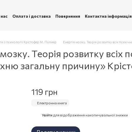
 нас
Оплата і доставка
Повернення
Контактна інформація
ублічна оферта
Політика конфіденційності
ги з психології Крістофер М. Палмер
Енергія мозку. Теорія розвитку всіх психі
мозку. Теорія розвитку всіх 
їхню загальну причину» Кріс
119 грн
Електронна книга
Увійти
для відображення накопичувальної знижки
%