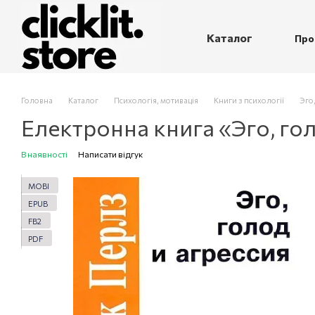
Перейти до основного контенту
Каталог
Про
П
Головна
Каталог
Психологія, мотивація
Книги з психології
Эго,
Електронна книга «Эго, го
В наявності
Написати відгук
MOBI
EPUB
FB2
PDF