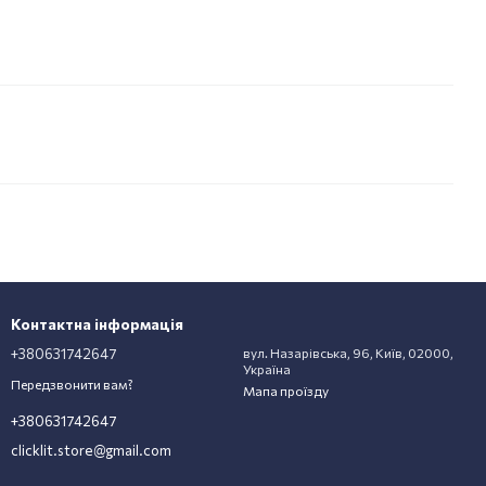
Контактна інформація
+380631742647
вул. Назарівська, 96, Київ, 02000,
Україна
Передзвонити вам?
Мапа проїзду
+380631742647
clicklit.store@gmail.com