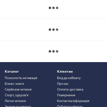
Каталог
Клієнтам
Психологія, мотивація
Вхід до кабінету
Бізнес-книги
Про нас
Серйозне читання
Оплата і доставка
Спорт, здоров'я
Повернення
Легке читання
Контактна інформація
Знання та навички
Публічна оферта