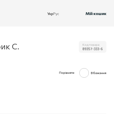
Мій кошик
Укр
Рус
ик С.
Код товара
89357-333-6
Порівняти
В бажання