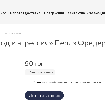
 нас
Оплата і доставка
Повернення
Контактна інформація
ублічна оферта
Політика конфіденційності
 голод и агрессия
лод и агрессия» Перлз Фредер
90 грн
Електронна книга
Увійти
для відображення накопичувальної знижки
%
Додати в кошик