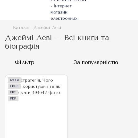
Каталог
Джеймі Леві
Джеймі Леві – Всі книги та
біографія
Фільтр
За популярністю
MOBI
EPUB
FB2
PDF