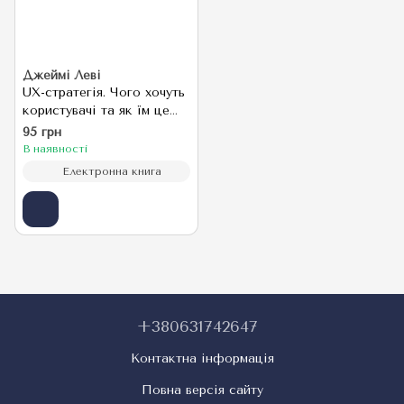
Джеймі Леві
UX-стратегія. Чого хочуть
користувачі та як їм це
дати
95 грн
В наявності
Електронна книга
+380631742647
Контактна інформація
Повна версія сайту