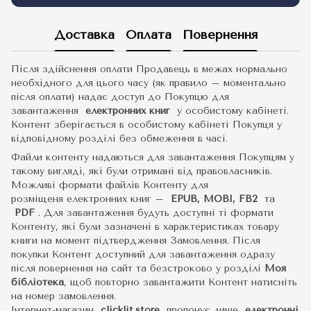
Доставка
Оплата
Повернення
Після здійснення оплати Продавець в межах нормально
необхідного для цього часу (як правило – моментально
після оплати) надає доступ до Покупцю для
завантаження
електронних книг
у особистому кабінеті.
Контент зберігається в особистому кабінеті Покупця у
відповідному розділі без обмеження в часі.
Файли контенту надаються для завантаження Покупцям у
такому вигляді, які були отримані від правовласників.
Можливі формати файлів Контенту для
розміщеня електронних книг –
EPUB, MOBI, FB2
та
PDF
.
Для завантаження будуть доступні ті формати
Контенту, які були зазначені в характеристиках товару
книги на момент підтвердження Замовлення. Після
покупки Контент доступний для завантаження одразу
після повернення на сайт та безстроково у розділі
Моя
бібліотека
, щоб повторно завантажити Контент натисніть
на номер замовлення.
Інтернет-магазин
clicklit.store
пропонує лише
електронні