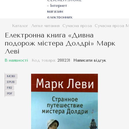
Каталог
Легке читання
Сучасна проза
Сучасна проза М
Електронна книга «Дивна
подорож містера Долдрі» Марк
Леві
В наявності
Код товара:
288231
Написати відгук
MOBI
EPUB
FB2
PDF