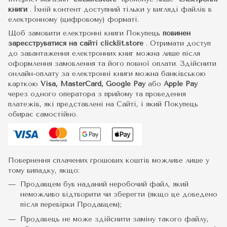
книги
.
Їхній контент доступний тільки у вигляді файлів в
електронному (цифровому) форматі.
Щоб замовити електронні книги Покупець
повинен
зареєструватися на сайті
clicklit.store
. Отримати доступ
до завантаження електронних книг можна лише після
оформлення замовлення та його повної оплати. Здійснити
онлайн-оплату за електронні книги можна банківською
карткою
Visa, MasterCard, Google Pay
або
Apple Pay
через одного оператора з прийому та проведення
платежів, які представлені на Сайті, і який Покупець
обирає самостійно.
Повернення сплачених грошових коштів можливе лише у
тому випадку, якщо:
Продавцем був наданий неробочий файл, який
неможливо відтворити чи зберегти (якщо це доведено
після перевірки Продавцем);
Продавець не може здійснити заміну такого файлу,