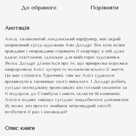
До обраного
Порівняти
Анотація
Аліса, талановитий лондонський парфумер, має вкрай
неприємний сусід-художник Іган Долдрі. Він хоче всіма
правдами і неправдами отримати її квартиру: в ній дуже
вдале освітлення, ідеальне для майстерні художника.
Якось Долдрі дізнається про те, що ярмаркова ворожка
напророчила Алісі зустріч із чоловіком всього її життя.
Це має статися в Туреччині, там же Алісі судилося
проникнути в таємницю свого минулого. І Долдрі робить
сусідці несподівану пропозицію: він готовий сплатити за
її подорож до Стамбула і навіть скласти їй компанію.
Аліса в подиві: навіщо сусідові знадобилося допомагати
їй, може, він просто знайшов хитромудрий спосіб
позбутися її раз і назавжди?
Опис книги