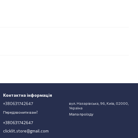
Контактна інформація
+380631742647
вул. Назарівська, 96, Київ, 02000,
Україна
Передзвонити вам?
Мапа проїзду
+380631742647
clicklit.store@gmail.com