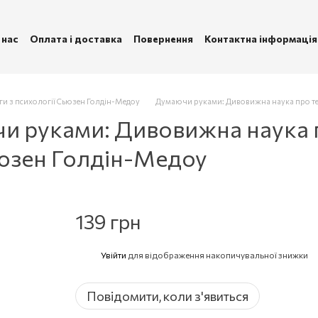
 нас
Оплата і доставка
Повернення
Контактна інформація
ублічна оферта
Політика конфіденційності
ги з психології Сьюзен Голдін-Медоу
Думаючи руками: Дивовижна наука про те,
 руками: Дивовижна наука п
юзен Голдін-Медоу
139 грн
Увійти
для відображення накопичувальної знижки
%
Повідомити, коли з'явиться