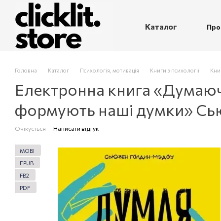
Перейти до основного контенту
Каталог
Про
П
Головна
Каталог
Психологія, мотивація
Книги з психології
Кни
Електронна книга «Думаючи
формують наші думки» Сь
Очікується
Написати відгук
MOBI
EPUB
FB2
PDF