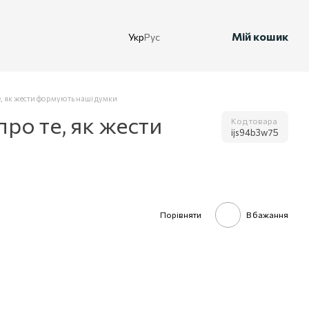
Мій кошик
Укр
Рус
 як жести формують наші думки
ро те, як жести
Код товара
ijs94b3w75
Порівняти
В бажання