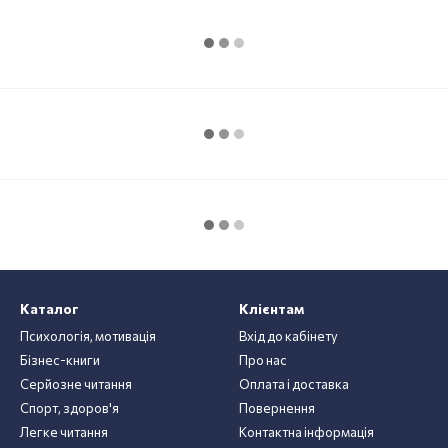
Каталог
Клієнтам
Психологія, мотивація
Вхід до кабінету
Бізнес-книги
Про нас
Серйозне читання
Оплата і доставка
Спорт, здоров'я
Повернення
Легке читання
Контактна інформація