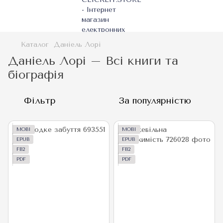
Каталог
Даніель Лорі
Даніель Лорі – Всі книги та
біографія
Фільтр
За популярністю
MOBI
MOBI
EPUB
EPUB
FB2
FB2
PDF
PDF