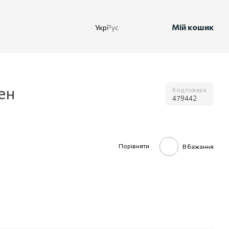
Мій кошик
Укр
Рус
ен
Код товара
479442
Порівняти
В бажання