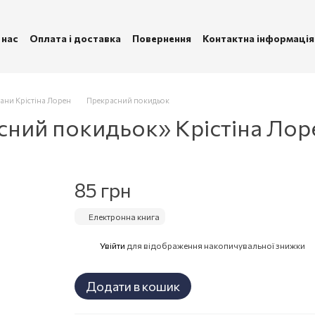
 нас
Оплата і доставка
Повернення
Контактна інформація
ублічна оферта
Політика конфіденційності
ни Крістіна Лорен
Прекрасний покидьок
сний покидьок» Крістіна Лор
85 грн
Електронна книга
Увійти
для відображення накопичувальної знижки
%
Додати в кошик