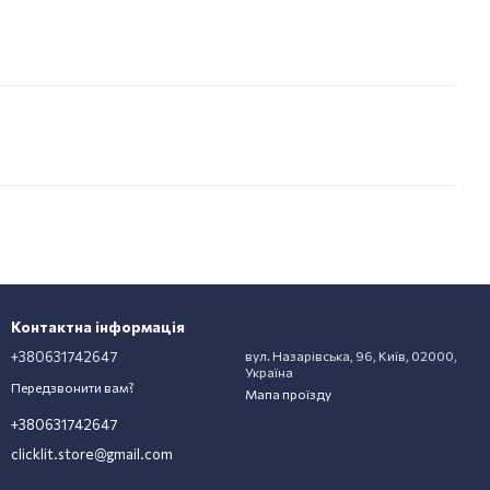
Контактна інформація
+380631742647
вул. Назарівська, 96, Київ, 02000,
Україна
Передзвонити вам?
Мапа проїзду
+380631742647
clicklit.store@gmail.com