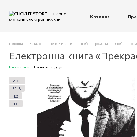
Перейти до основного контенту
Каталог
Про
П
Головна
Каталог
Легке читання
Любовні романи
Любовні рома
Електронна книга «Прекра
В наявності
Написати відгук
MOBI
EPUB
FB2
PDF