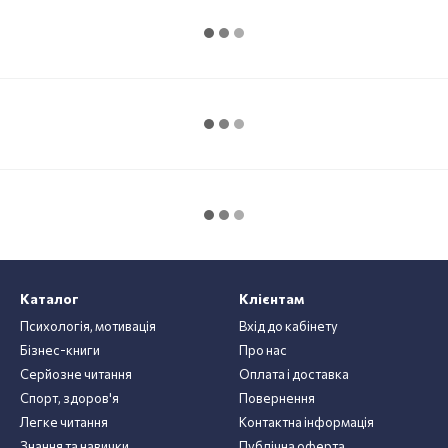
Каталог
Клієнтам
Психологія, мотивація
Вхід до кабінету
Бізнес-книги
Про нас
Серйозне читання
Оплата і доставка
Спорт, здоров'я
Повернення
Легке читання
Контактна інформація
Знання та навички
Публічна оферта