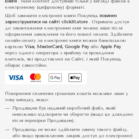
книги
.
Їхній контент доступний тільки у вигляді файлів в
електронному (цифровому) форматі.
Щоб замовити електронні книги Покупець
повинен
зареєструватися на сайті
clicklit.store
. Отримати доступ
до завантаження електронних книг можна лише після
оформлення замовлення та його повної оплати. Здійснити
онлайн-оплату за електронні книги можна банківською
карткою
Visa, MasterCard, Google Pay
або
Apple Pay
через одного оператора з прийому та проведення
платежів, які представлені на Сайті, і який Покупець
обирає самостійно.
Повернення сплачених грошових коштів можливе лише у
тому випадку, якщо:
Продавцем був наданий неробочий файл, який
неможливо відтворити чи зберегти (якщо це доведено
після перевірки Продавцем);
Продавець не може здійснити заміну такого файлу,
або якщо правовласник закрив доступ до електронної