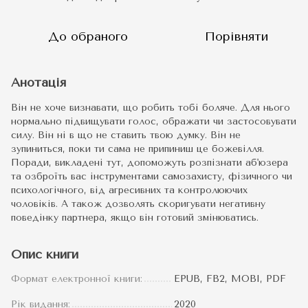
До обраного
Порівняти
Анотація
Він не хоче визнавати, що робить тобі боляче. Для нього
нормально підвищувати голос, ображати чи застосовувати
силу. Він ні в що не ставить твою думку. Він не
зупиниться, поки ти сама не припиниш це божевілля.
Поради, викладені тут, допоможуть розпізнати аб'юзера
та озброїть вас інструментами самозахисту, фізичного чи
психологічного, від агресивних та контролюючих
чоловіків. А також дозволять скоригувати негативну
поведінку партнера, якщо він готовий змінюватись.
Опис книги
Формат електронної книги:
EPUB, FB2, MOBI, PDF
Рік видання:
2020