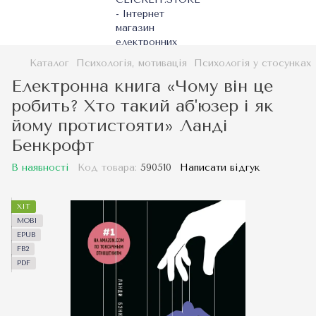
Каталог
Психологія, мотивація
Психологія у стосунках
Електронна книга «Чому він це
робить? Хто такий аб'юзер і як
йому протистояти» Ланді
Бенкрофт
В наявності
Код товара:
590510
Написати відгук
ХІТ
MOBI
EPUB
FB2
PDF