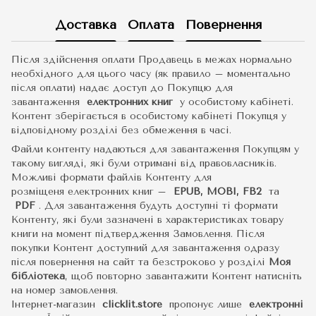
Доставка
Оплата
Повернення
Після здійснення оплати Продавець в межах нормально
необхідного для цього часу (як правило – моментально
після оплати) надає доступ до Покупцю для
завантаження
електронних книг
у особистому кабінеті.
Контент зберігається в особистому кабінеті Покупця у
відповідному розділі без обмеження в часі.
Файли контенту надаються для завантаження Покупцям у
такому вигляді, які були отримані від правовласників.
Можливі формати файлів Контенту для
розміщеня електронних книг –
EPUB, MOBI, FB2
та
PDF
.
Для завантаження будуть доступні ті формати
Контенту, які були зазначені в характеристиках товару
книги на момент підтвердження Замовлення. Після
покупки Контент доступний для завантаження одразу
після повернення на сайт та безстроково у розділі
Моя
бібліотека
, щоб повторно завантажити Контент натисніть
на номер замовлення.
Інтернет-магазин
clicklit.store
пропонує лише
електронні