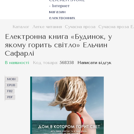
Каталог
Легке читання
Сучасна проза
Сучасна проза Е
Електронна книга «Будинок, у
якому горить світло» Ельчин
Сафарлі
В наявності
Код товара:
568358
Написати відгук
MOBI
EPUB
FB2
PDF