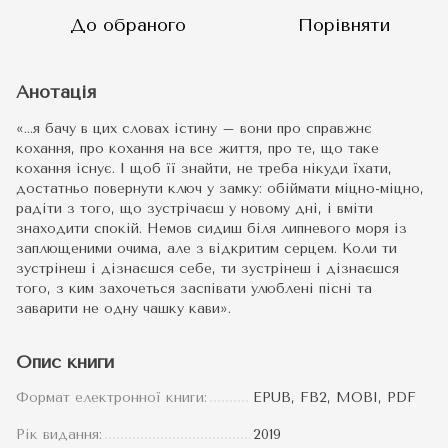
До обраного
Порівняти
Анотація
«…я бачу в цих словах істину – вони про справжнє
кохання, про кохання на все життя, про те, що таке
кохання існує. І щоб її знайти, не треба нікуди їхати,
достатньо повернути ключ у замку: обіймати міцно-міцно,
радіти з того, що зустрічаєш у новому дні, і вміти
знаходити спокій. Немов сидиш біля липневого моря із
заплющеними очима, але з відкритим серцем. Коли ти
зустрінеш і дізнаєшся себе, ти зустрінеш і дізнаєшся
того, з ким захочеться заспівати улюблені пісні та
заварити не одну чашку кави».
Опис книги
Формат електронної книги:
EPUB, FB2, MOBI, PDF
Рік видання:
2019