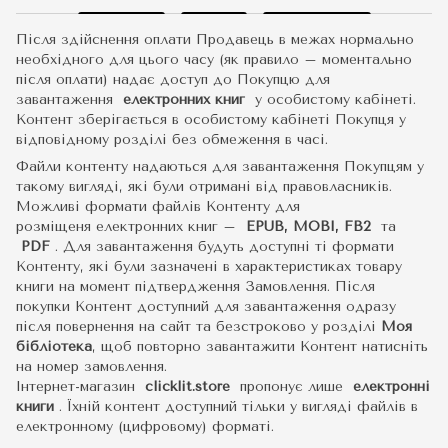
Після здійснення оплати Продавець в межах нормально
необхідного для цього часу (як правило – моментально
після оплати) надає доступ до Покупцю для
завантаження
електронних книг
у особистому кабінеті.
Контент зберігається в особистому кабінеті Покупця у
відповідному розділі без обмеження в часі.
Файли контенту надаються для завантаження Покупцям у
такому вигляді, які були отримані від правовласників.
Можливі формати файлів Контенту для
розміщеня електронних книг –
EPUB, MOBI, FB2
та
PDF
.
Для завантаження будуть доступні ті формати
Контенту, які були зазначені в характеристиках товару
книги на момент підтвердження Замовлення. Після
покупки Контент доступний для завантаження одразу
після повернення на сайт та безстроково у розділі
Моя
бібліотека
, щоб повторно завантажити Контент натисніть
на номер замовлення.
Інтернет-магазин
clicklit.store
пропонує лише
електронні
книги
.
Їхній контент доступний тільки у вигляді файлів в
електронному (цифровому) форматі.