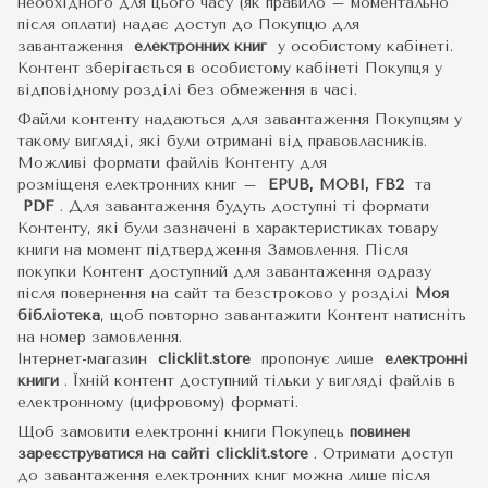
необхідного для цього часу (як правило – моментально
після оплати) надає доступ до Покупцю для
завантаження
електронних книг
у особистому кабінеті.
Контент зберігається в особистому кабінеті Покупця у
відповідному розділі без обмеження в часі.
Файли контенту надаються для завантаження Покупцям у
такому вигляді, які були отримані від правовласників.
Можливі формати файлів Контенту для
розміщеня електронних книг –
EPUB, MOBI, FB2
та
PDF
.
Для завантаження будуть доступні ті формати
Контенту, які були зазначені в характеристиках товару
книги на момент підтвердження Замовлення. Після
покупки Контент доступний для завантаження одразу
після повернення на сайт та безстроково у розділі
Моя
бібліотека
, щоб повторно завантажити Контент натисніть
на номер замовлення.
Інтернет-магазин
clicklit.store
пропонує лише
електронні
книги
.
Їхній контент доступний тільки у вигляді файлів в
електронному (цифровому) форматі.
Щоб замовити електронні книги Покупець
повинен
зареєструватися на сайті
clicklit.store
. Отримати доступ
до завантаження електронних книг можна лише після