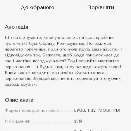
До обраного
Порівняти
Анотація
Що ви відчуваєте, коли у відповідь на своє прохання
чуєте «ні»? Сум. Образу. Розчарування. Погодьтеся,
набагато приємніше, коли оточуючі йдуть вам назустріч і
відповідають так. Бажаєте, щоб люди прислухалися до
вас і частіше погоджувалися? Тоді опануйте мистецтво
переконання – і будьте тим, кому завжди кажуть «так»!
Книга також виходить за назвою «Золота книга
переконання. Випадай впевненість, переконуй оточуючих,
заводь друзів».
Опис книги
Формат електронної книги:
EPUB, FB2, MOBI, PDF
Рік видання:
2019