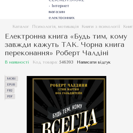
Каталог
Психологія, мотивація
Книги з психології
Книг
Електронна книга «Будь тим, кому
завжди кажуть ТАК. Чорна книга
переконання» Роберт Чалдіні
В наявності
Код товара:
546393
Написати відгук
MOBI
EPUB
FB2
PDF