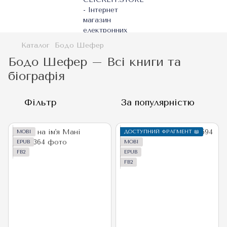
Каталог
Бодо Шефер
Бодо Шефер – Всі книги та
біографія
Фільтр
За популярністю
MOBI
ДОСТУПНИЙ ФРАГМЕНТ 📖
EPUB
MOBI
FB2
EPUB
FB2