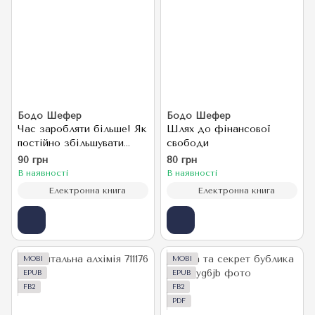
Бодо Шефер
Бодо Шефер
Час заробляти більше! Як
Шлях до фінансової
постійно збільшувати
свободи
доходи
90 грн
80 грн
В наявності
В наявності
Електронна книга
Електронна книга
MOBI
MOBI
EPUB
EPUB
FB2
FB2
PDF