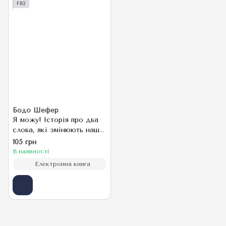
FB2
Бодо Шефер
Я можу! Історія про два
слова, які змінюють наше
життя
105 грн
В наявності
Електронна книга