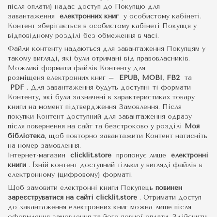
після оплати) надає доступ до Покупцю для
завантаження
електронних книг
у особистому кабінеті.
Контент зберігається в особистому кабінеті Покупця у
відповідному розділі без обмеження в часі.
Файли контенту надаються для завантаження Покупцям у
такому вигляді, які були отримані від правовласників.
Можливі формати файлів Контенту для
розміщеня електронних книг –
EPUB, MOBI, FB2
та
PDF
.
Для завантаження будуть доступні ті формати
Контенту, які були зазначені в характеристиках товару
книги на момент підтвердження Замовлення. Після
покупки Контент доступний для завантаження одразу
після повернення на сайт та безстроково у розділі
Моя
бібліотека
, щоб повторно завантажити Контент натисніть
на номер замовлення.
Інтернет-магазин
clicklit.store
пропонує лише
електронні
книги
.
Їхній контент доступний тільки у вигляді файлів в
електронному (цифровому) форматі.
Щоб замовити електронні книги Покупець
повинен
зареєструватися на сайті
clicklit.store
. Отримати доступ
до завантаження електронних книг можна лише після
оформлення замовлення та його повної оплати. Здійснити