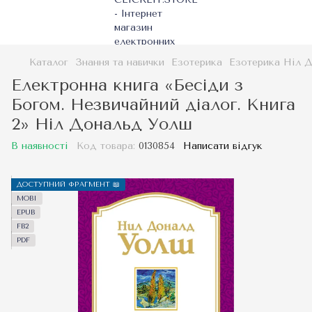
Каталог
Знання та навички
Езотерика
Езотерика Ніл 
Електронна книга «Бесіди з
Богом. Незвичайний діалог. Книга
2» Ніл Дональд Уолш
В наявності
Код товара:
0130854
Написати відгук
ДОСТУПНИЙ ФРАГМЕНТ 📖
MOBI
EPUB
FB2
PDF