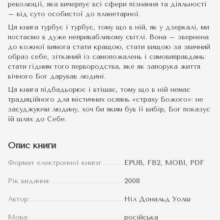
революції, яка вичерпує всі сфери пізнання та діяльності
– від суто особистої до планетарної.
Ця книга турбує і турбує, тому що в ній, як у дзеркалі, ми
постаємо в дуже непривабливому світлі. Вона – звернена
до кожної вимога стати кращою, стати вищою за звичний
образ себе, зітканий із самопожалень і самовиправдань:
стати гідним того первородства, яке як запорука життя
вічного Бог дарував людині.
Ця книга підбадьорює і втішає, тому що в ній немає
традиційного для містичних осяянь «страху Божого»: не
засуджуючи людину, хоч би яким був її вибір, Бог показує
їй шлях до Себе.
Опис книги
Формат електронної книги:
EPUB, FB2, MOBI, PDF
Рік видання:
2008
Автор:
Ніл Дональд Уолш
Мова:
російська