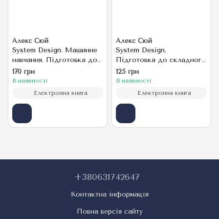
Алекс Сюй
Алекс Сюй
System Design. Машинне
System Design.
навчання. Підготовка до
Підготовка до складного
складного інтерв'ю
інтерв'ю
170 грн
125 грн
В наявності
В наявності
Електронна книга
Електронна книга
+380631742647
Контактна інформація
Повна версія сайту