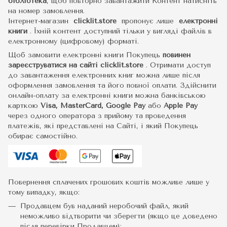
бібліотека
, щоб повторно завантажити Контент натисніть
на номер замовлення.
Інтернет-магазин
clicklit.store
пропонує лише
електронні
книги
.
Їхній контент доступний тільки у вигляді файлів в
електронному (цифровому) форматі.
Щоб замовити електронні книги Покупець
повинен
зареєструватися на сайті
clicklit.store
. Отримати доступ
до завантаження електронних книг можна лише після
оформлення замовлення та його повної оплати. Здійснити
онлайн-оплату за електронні книги можна банківською
карткою
Visa, MasterCard, Google Pay
або
Apple Pay
через одного оператора з прийому та проведення
платежів, які представлені на Сайті, і який Покупець
обирає самостійно.
Повернення сплачених грошових коштів можливе лише у
тому випадку, якщо:
Продавцем був наданий неробочий файл, який
неможливо відтворити чи зберегти (якщо це доведено
після перевірки Продавцем);