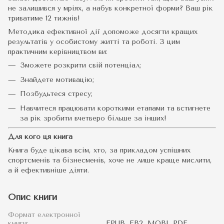
не залишився у мріях, а набув конкретної форми? Ваш рік
триватиме 12 тижнів!
Методика ефективної дії допоможе досягти кращих
результатів у особистому житті та роботі. З цим
практичним керівництвом ви:
Зможете розкрити свій потенціал;
Знайдете мотивацію;
Позбудьтеся стресу;
Навчитеся працювати короткими етапами та встигнете
за рік зробити вчетверо більше за інших!
Для кого ця книга
Книга буде цікава всім, хто, за прикладом успішних
спортсменів та бізнесменів, хоче не лише краще мислити,
а й ефективніше діяти.
Опис книги
Формат електронної
книги:
EPUB, FB2, MOBI, PDF