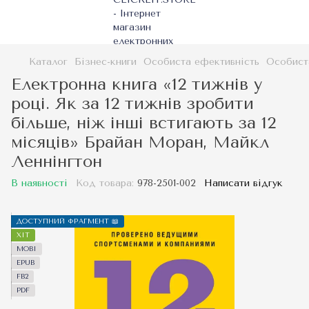
Каталог
Бізнес-книги
Особиста ефективність
Особист
Електронна книга «12 тижнів у
році. Як за 12 тижнів зробити
більше, ніж інші встигають за 12
місяців» Брайан Моран, Майкл
Леннінгтон
В наявності
Код товара:
978-2501-002
Написати відгук
ДОСТУПНИЙ ФРАГМЕНТ 📖
ХІТ
MOBI
EPUB
FB2
PDF