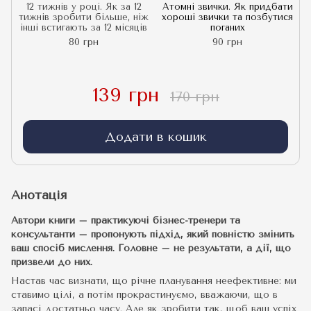
12 тижнів у році. Як за 12
Атомні звички. Як придбати
тижнів зробити більше, ніж
хороші звички та позбутися
інші встигають за 12 місяців
поганих
80 грн
90 грн
139 грн
170 грн
Додати в кошик
Анотація
Автори книги – практикуючі бізнес-тренери та
консультанти – пропонують підхід, який повністю змінить
ваш спосіб мислення. Головне – не результати, а дії, що
призвели до них.
Настав час визнати, що річне планування неефективне: ми
ставимо цілі, а потім прокрастинуємо, вважаючи, що в
запасі достатньо часу. Але як зробити так, щоб ваш успіх