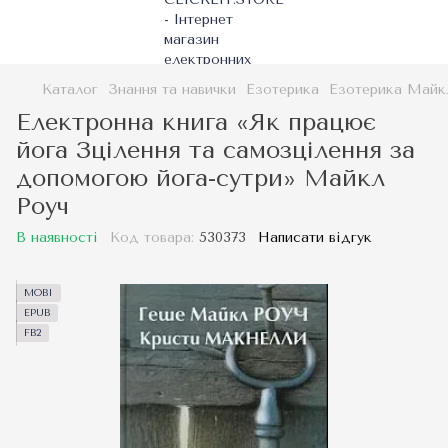
Каталог
Знання та навички
Езотерика
Езотерика Майк
Електронна книга «Як працює
йога Зцілення та самозцілення за
допомогою йога-сутри» Майкл
Роуч
В наявності
Код товара:
530373
Написати відгук
MOBI
EPUB
FB2