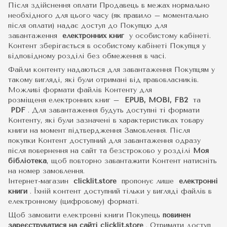
Після здійснення оплати Продавець в межах нормально
необхідного для цього часу (як правило – моментально
після оплати) надає доступ до Покупцю для
завантаження
електронних книг
у особистому кабінеті.
Контент зберігається в особистому кабінеті Покупця у
відповідному розділі без обмеження в часі.
Файли контенту надаються для завантаження Покупцям у
такому вигляді, які були отримані від правовласників.
Можливі формати файлів Контенту для
розміщеня електронних книг –
EPUB, MOBI, FB2
та
PDF
.
Для завантаження будуть доступні ті формати
Контенту, які були зазначені в характеристиках товару
книги на момент підтвердження Замовлення. Після
покупки Контент доступний для завантаження одразу
після повернення на сайт та безстроково у розділі
Моя
бібліотека
, щоб повторно завантажити Контент натисніть
на номер замовлення.
Інтернет-магазин
clicklit.store
пропонує лише
електронні
книги
.
Їхній контент доступний тільки у вигляді файлів в
електронному (цифровому) форматі.
Щоб замовити електронні книги Покупець
повинен
зареєструватися на сайті
clicklit.store
. Отримати доступ