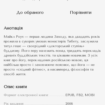
До обраного
Порівняти
Анотація
Майкл Роуч — перша людина Заходу, яка двадцять років
прожила в суворих умовах монастирів Тибету, заслужила
титул геше — своєрідний «докторський ступінь»
буддизму. Його перу належить понад тридцять перекладів
древніх буддійських текстів. та цікавим новачкам. З усіх
книг про йогу, перекладених російською мовою, ця
найбільш просто і захоплююче пояснює, що йога — не
просто «східний фітнес», а насамперед філософія та
спосіб життя.
Опис книги
Формат електронної книги:
EPUB, FB2, MOBI
Рік видання:
2006