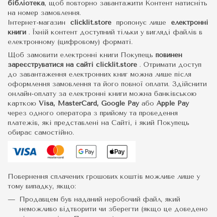
бібліотека
, щоб повторно завантажити Контент натисніть
на номер замовлення.
Інтернет-магазин
clicklit.store
пропонує лише
електронні
книги
.
Їхній контент доступний тільки у вигляді файлів в
електронному (цифровому) форматі.
Щоб замовити електронні книги Покупець
повинен
зареєструватися на сайті
clicklit.store
. Отримати доступ
до завантаження електронних книг можна лише після
оформлення замовлення та його повної оплати. Здійснити
онлайн-оплату за електронні книги можна банківською
карткою
Visa, MasterCard, Google Pay
або
Apple Pay
через одного оператора з прийому та проведення
платежів, які представлені на Сайті, і який Покупець
обирає самостійно.
Повернення сплачених грошових коштів можливе лише у
тому випадку, якщо:
Продавцем був наданий неробочий файл, який
неможливо відтворити чи зберегти (якщо це доведено