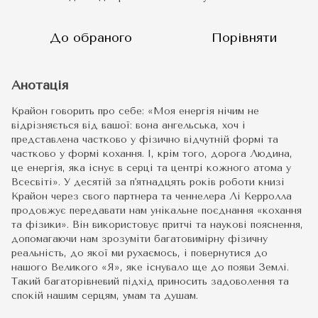
До обраного
Порівняти
Анотація
Крайон говорить про себе: «Моя енергія нічим не
відрізняється від вашої: вона ангельська, хоч і
представлена ​​частково у фізично відчутній формі та
частково у формі кохання. І, крім того, дорога Людина,
це енергія, яка існує в серці та центрі кожного атома у
Всесвіті». У десятій за п'ятнадцять років роботи книзі
Крайон через свого партнера та ченнелера Лі Керролла
продовжує передавати нам унікальне поєднання «кохання
та фізики». Він використовує притчі та наукові пояснення,
допомагаючи нам зрозуміти багатовимірну фізичну
реальність, до якої ми рухаємось, і повернутися до
нашого Великого «Я», яке існувало ще до появи Землі.
Такий багаторівневий підхід приносить задоволення та
спокій нашим серцям, умам та душам.