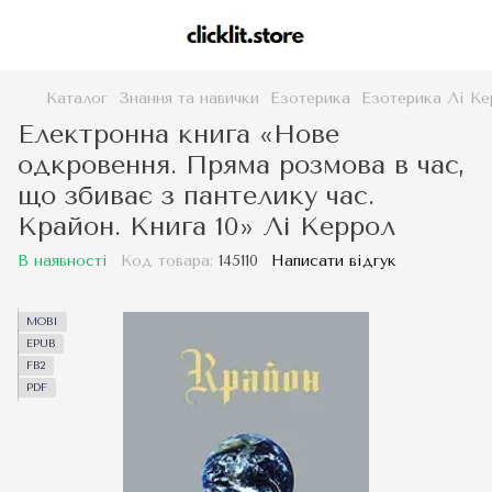
Каталог
Знання та навички
Езотерика
Езотерика Лі Ке
Електронна книга «Нове
одкровення. Пряма розмова в час,
що збиває з пантелику час.
Крайон. Книга 10» Лі Керрол
В наявності
Код товара:
145110
Написати відгук
MOBI
EPUB
FB2
PDF