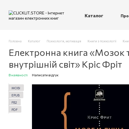
Перейти до основного контенту
Каталог
Про
П
Головна
Каталог
Психологія, мотивація
Книги з психології
Книг
Електронна книга «Мозок т
внутрішній світ» Кріс Фріт
В наявності
Написати відгук
MOBI
EPUB
FB2
PDF