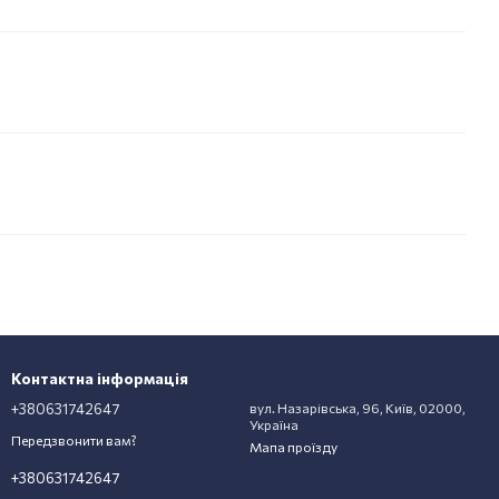
Контактна інформація
+380631742647
вул. Назарівська, 96, Київ, 02000,
Україна
Передзвонити вам?
Мапа проїзду
+380631742647