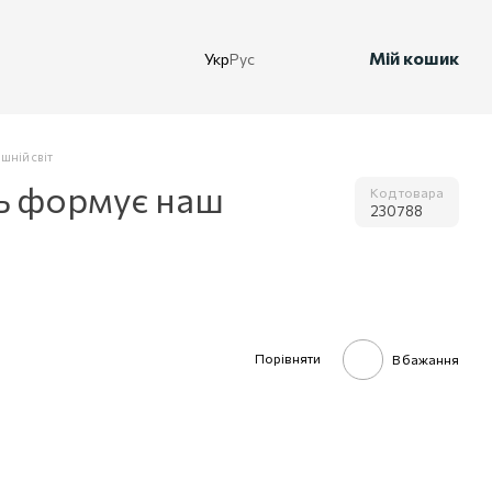
Мій кошик
Укр
Рус
шній світ
ть формує наш
Код товара
230788
Порівняти
В бажання