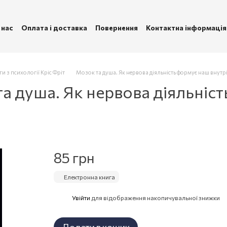
 нас
Оплата і доставка
Повернення
Контактна інформація
ублічна оферта
Політика конфіденційності
и з психології Кріс Фріт
Мозок та душа. Як нервова діяльність формує наш внутрі
а душа. Як нервова діяльніс
85 грн
Електронна книга
Увійти
для відображення накопичувальної знижки
%