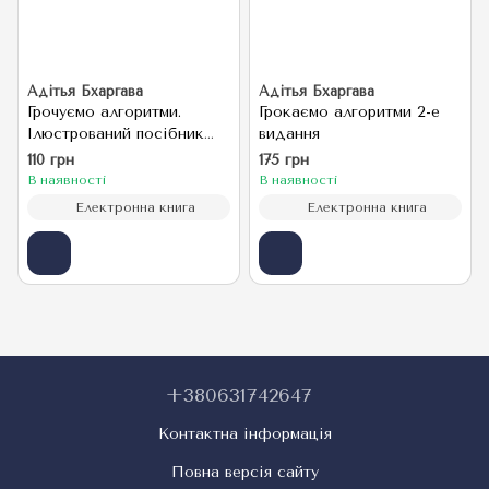
Адітья Бхаргава
Адітья Бхаргава
Грочуємо алгоритми.
Грокаємо алгоритми 2-е
Ілюстрований посібник
видання
для програмістів та
110 грн
175 грн
цікавих
В наявності
В наявності
Електронна книга
Електронна книга
+380631742647
Контактна інформація
Повна версія сайту