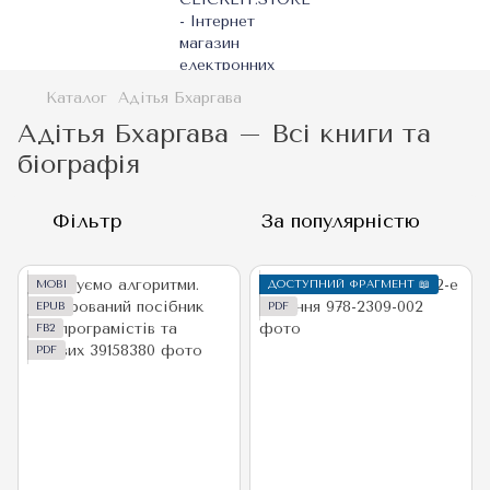
Каталог
Адітья Бхаргава
Адітья Бхаргава – Всі книги та
біографія
Фільтр
За популярністю
MOBI
ДОСТУПНИЙ ФРАГМЕНТ 📖
EPUB
PDF
FB2
PDF