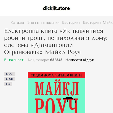
Каталог
Знання та навички
Езотерика
Езотерика Майк
Електронна книга «Як навчитися
робити гроші, не виходячи з дому:
система «Діамантовий
Огранювач»» Майкл Роуч
В наявності
Код товара:
652545
Написати відгук
MOBI
EPUB
FB2