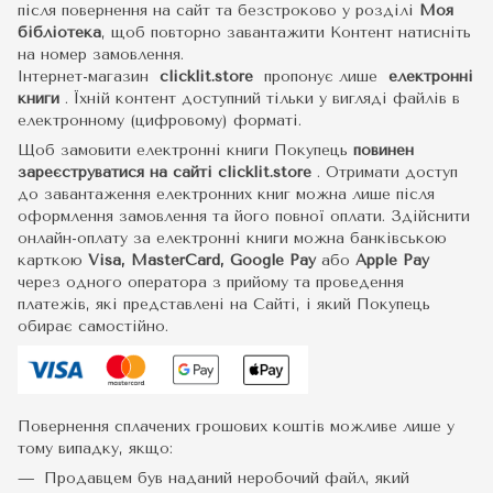
після повернення на сайт та безстроково у розділі
Моя
бібліотека
, щоб повторно завантажити Контент натисніть
на номер замовлення.
Інтернет-магазин
clicklit.store
пропонує лише
електронні
книги
.
Їхній контент доступний тільки у вигляді файлів в
електронному (цифровому) форматі.
Щоб замовити електронні книги Покупець
повинен
зареєструватися на сайті
clicklit.store
. Отримати доступ
до завантаження електронних книг можна лише після
оформлення замовлення та його повної оплати. Здійснити
онлайн-оплату за електронні книги можна банківською
карткою
Visa, MasterCard, Google Pay
або
Apple Pay
через одного оператора з прийому та проведення
платежів, які представлені на Сайті, і який Покупець
обирає самостійно.
Повернення сплачених грошових коштів можливе лише у
тому випадку, якщо:
Продавцем був наданий неробочий файл, який