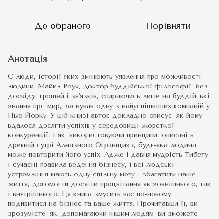
До обраного
Порівняти
Анотація
Є люди, історії яких змінюють уявлення про можливості
людини. Майкл Роуч, доктор буддійської філософії, без
досвіду, грошей і зв'язків, спираючись лише на буддійські
знання про мир, заснував одну з найуспішніших компаній у
Нью-Йорку. У цій книзі автор докладно описує, як йому
вдалося досягти успіхів у середовищі жорсткої
конкуренції, і як, використовуючи принципи, описані в
древній сутрі Алмазного Огранщика, будь-яка людина
може повторити його успіх. Адже і давня мудрість Тибету,
і сучасні правила ведення бізнесу, і всі людські
устремління мають одну спільну мету - збагатити наше
життя, допомогти досягти процвітання як зовнішнього, так
і внутрішнього. Ця книга змусить вас по-новому
подивитися на бізнес та ваше життя. Прочитавши її, ви
зрозумієте, як, допомагаючи іншим людям, ви зможете