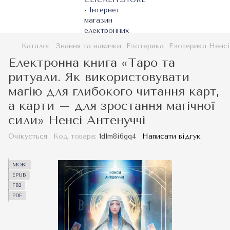
Каталог
Знання та навички
Езотерика
Езотерика Ненсі
Електронна книга «Таро та
ритуали. Як використовувати
магію для глибокого читання карт,
а карти – для зростання магічної
сили» Ненсі Антенуччі
Очікується
Код товара:
1dlm8i6gq4
Написати відгук
MOBI
EPUB
FB2
PDF