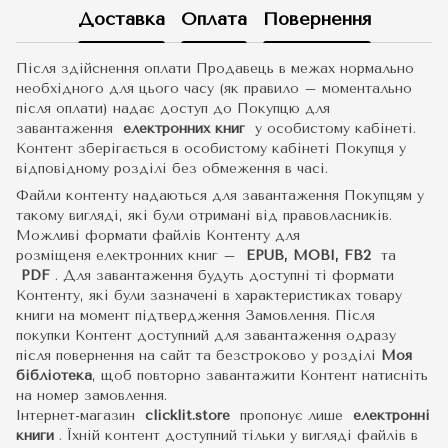
Доставка
Оплата
Повернення
Після здійснення оплати Продавець в межах нормально
необхідного для цього часу (як правило – моментально
після оплати) надає доступ до Покупцю для
завантаження
електронних книг
у особистому кабінеті.
Контент зберігається в особистому кабінеті Покупця у
відповідному розділі без обмеження в часі.
Файли контенту надаються для завантаження Покупцям у
такому вигляді, які були отримані від правовласників.
Можливі формати файлів Контенту для
розміщеня електронних книг –
EPUB, MOBI, FB2
та
PDF
.
Для завантаження будуть доступні ті формати
Контенту, які були зазначені в характеристиках товару
книги на момент підтвердження Замовлення. Після
покупки Контент доступний для завантаження одразу
після повернення на сайт та безстроково у розділі
Моя
бібліотека
, щоб повторно завантажити Контент натисніть
на номер замовлення.
Інтернет-магазин
clicklit.store
пропонує лише
електронні
книги
.
Їхній контент доступний тільки у вигляді файлів в