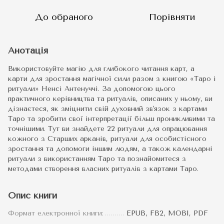
До обраного
Порівняти
Анотація
Використовуйте магію для глибокого читання карт, а
карти для зростання магічної сили разом з книгою «Таро і
ритуали» Ненсі Антенуччі. За допомогою цього
практичного керівництва та ритуалів, описаних у ньому, ви
дізнаєтеся, як зміцнити свій духовний зв'язок з картами
Таро та зробити свої інтерпретації більш проникливими та
точнішими. Тут ви знайдете 22 ритуали для опрацювання
кожного з Старших арканів, ритуали для особистісного
зростання та допомоги іншим людям, а також календарні
ритуали з використанням Таро та познайомитеся з
методами створення власних ритуалів з картами Таро.
Опис книги
Формат електронної книги:
EPUB, FB2, MOBI, PDF