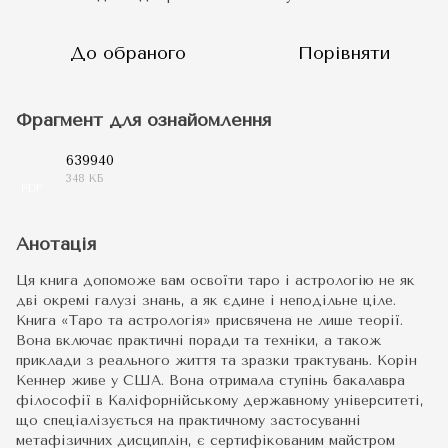
До обраного
Порівняти
Фрагмент для ознайомлення
639940
348 КБ
PDF
Анотація
Ця книга допоможе вам освоїти таро і астрологію не як
дві окремі галузі знань, а як єдине і неподільне ціле.
Книга «Таро та астрологія» присвячена не лише теорії.
Вона включає практичні поради та техніки, а також
приклади з реального життя та зразки трактувань. Корін
Кеннер живе у США. Вона отримала ступінь бакалавра
філософії в Каліфорнійському державному університеті,
що спеціалізується на практичному застосуванні
метафізичних дисциплін, є сертифікованим майстром