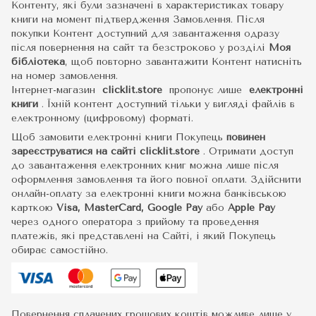
Контенту, які були зазначені в характеристиках товару
книги на момент підтвердження Замовлення. Після
покупки Контент доступний для завантаження одразу
після повернення на сайт та безстроково у розділі
Моя
бібліотека
, щоб повторно завантажити Контент натисніть
на номер замовлення.
Інтернет-магазин
clicklit.store
пропонує лише
електронні
книги
.
Їхній контент доступний тільки у вигляді файлів в
електронному (цифровому) форматі.
Щоб замовити електронні книги Покупець
повинен
зареєструватися на сайті
clicklit.store
. Отримати доступ
до завантаження електронних книг можна лише після
оформлення замовлення та його повної оплати. Здійснити
онлайн-оплату за електронні книги можна банківською
карткою
Visa, MasterCard, Google Pay
або
Apple Pay
через одного оператора з прийому та проведення
платежів, які представлені на Сайті, і який Покупець
обирає самостійно.
Повернення сплачених грошових коштів можливе лише у