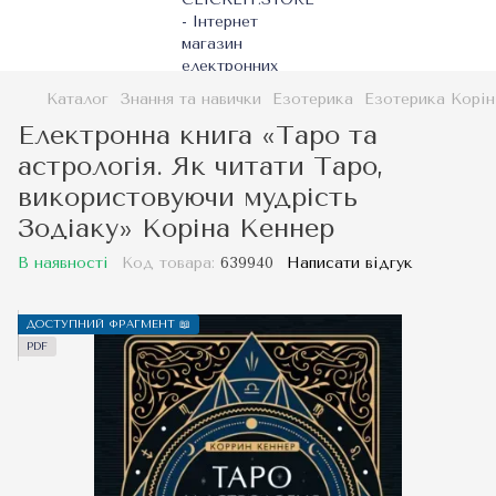
Каталог
Знання та навички
Езотерика
Езотерика Корін
Електронна книга «Таро та
астрологія. Як читати Таро,
використовуючи мудрість
Зодіаку» Коріна Кеннер
В наявності
Код товара:
639940
Написати відгук
ДОСТУПНИЙ ФРАГМЕНТ 📖
PDF