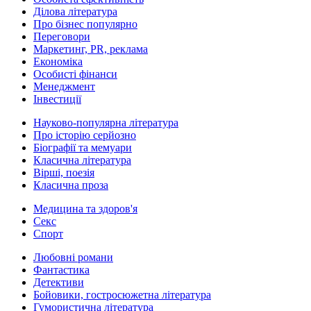
Ділова література
Про бізнес популярно
Переговори
Маркетинг, PR, реклама
Економіка
Особисті фінанси
Менеджмент
Інвестиції
Науково-популярна література
Про історію серйозно
Біографії та мемуари
Класична література
Вірші, поезія
Класична проза
Медицина та здоров'я
Секс
Спорт
Любовні романи
Фантастика
Детективи
Бойовики, гостросюжетна література
Гумористична література