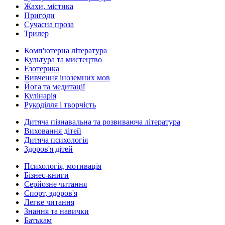
Жахи, містика
Пригоди
Сучасна проза
Трилер
Комп'ютерна література
Культура та мистецтво
Езотерика
Вивчення іноземних мов
Йога та медитації
Кулінарія
Рукоділля і творчість
Дитяча пізнавальна та розвиваюча література
Виховання дітей
Дитяча психологія
Здоров'я дітей
Психологія, мотивація
Бізнес-книги
Серйозне читання
Спорт, здоров'я
Легке читання
Знання та навички
Батькам