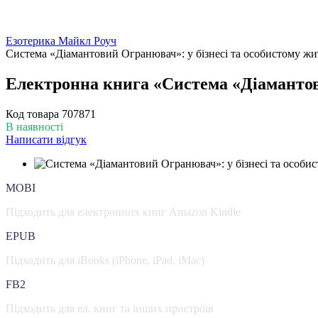
Езотерика Майкл Роуч
Система «Діамантовий Огранювач»: у бізнесі та особистому жи
Електронна книга «Система «Діамантов
Код товара
707871
В наявності
Написати відгук
MOBI
Підходить для електронних книг Amazon Kindle
EPUB
Підходить для iBooks (iPhone, iPad, iMac)
FB2
Підходить для ел. книг та інших пристроїв