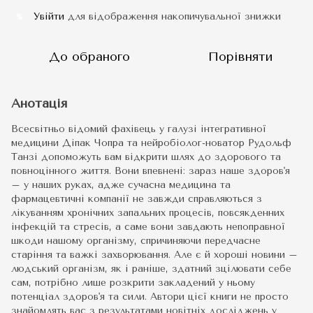
Увійти
для відображення накопичувальної знижки
%
До обраного
Порівняти
Анотація
Всесвітньо відомий фахівець у галузі інтегративної
медицини Діпак Чопра та нейробіолог-новатор Рудольф
Танзі допоможуть вам відкрити шлях до здорового та
повноцінного життя. Вони впевнені: зараз наше здоров'я
– у наших руках, адже сучасна медицина та
фармацевтичні компанії не завжди справляються з
лікуванням хронічних запальних процесів, повсякденних
інфекцій та стресів, а саме вони завдають непоправної
шкоди нашому організму, спричиняючи передчасне
старіння та важкі захворювання. Але є й хороші новини –
людський організм, як і раніше, здатний зцілювати себе
сам, потрібно лише розкрити закладений у ньому
потенціал здоров'я та сили. Автори цієї книги не просто
знайомлять вас з результатами новітніх досліджень у