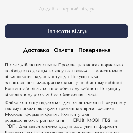
Додайте перший відгук
Написати відгук
Доставка
Оплата
Повернення
Після здійснення оплати Продавець в межах нормально
необхідного для цього часу (як правило – моментально
після оплати) надає доступ до Покупцю для
завантаження
електронних книг
у особистому кабінеті.
Контент зберігається в особистому кабінеті Покупця у
відповідному розділі без обмеження в часі.
Файли контенту надаються для завантаження Покупцям у
такому вигляді, які були отримані від правовласників.
Можливі формати файлів Контенту для
розміщеня електронних книг –
EPUB, MOBI, FB2
та
PDF
.
Для завантаження будуть доступні ті формати
Контенту, які були зазначені в характеристиках товару