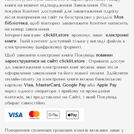
книги на момент підтвердження Замовлення. Після
покупки Контент доступний для завантаження одразу
після повернення на сайт та безстроково у розділі
Моя
бібліотека
, щоб повторно завантажити Контент натисніть
на номер замовлення.
Інтернет-магазин
clicklit.store
пропонує лише
електронні
книги
.
Їхній контент доступний тільки у вигляді файлів в
електронному (цифровому) форматі.
Щоб замовити електронні книги Покупець
повинен
зареєструватися на сайті
clicklit.store
. Отримати доступ
до завантаження електронних книг можна лише після
оформлення замовлення та його повної оплати. Здійснити
онлайн-оплату за електронні книги можна банківською
карткою
Visa, MasterCard, Google Pay
або
Apple Pay
через одного оператора з прийому та проведення
платежів, які представлені на Сайті, і який Покупець
обирає самостійно.
Повернення сплачених грошових коштів можливе лише у