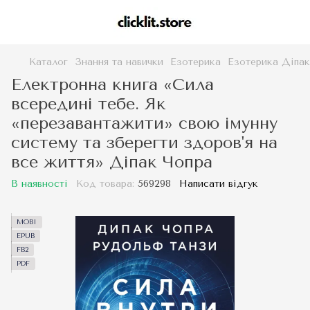
Каталог
Знання та навички
Езотерика
Езотерика Діпак
Електронна книга «Сила
всередині тебе. Як
«перезавантажити» свою імунну
систему та зберегти здоров'я на
все життя» Діпак Чопра
В наявності
Код товара:
569298
Написати відгук
MOBI
EPUB
FB2
PDF