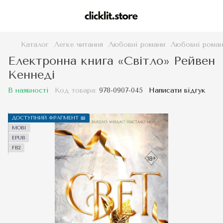
Каталог
Легке читання
Любовні романи
Любовні роман
Електронна книга «Світло» Рейвен
Кеннеді
В наявності
Код товара:
978-0907-045
Написати відгук
ДОСТУПНИЙ ФРАГМЕНТ 📖
MOBI
EPUB
FB2