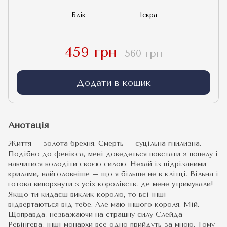
Блік
Іскра
459 грн
560 грн
Додати в кошик
Анотація
Життя – золота брехня. Смерть – суцільна гнилизна.
Подібно до фенікса, мені доведеться повстати з попелу і
навчитися володіти своєю силою. Нехай із підрізаними
крилами, найголовніше – що я більше не в клітці. Вільна і
готова випорхнути з усіх королівств, де мене утримували!
Якщо ти кидаєш виклик королю, то всі інші
відвертаються від тебе. Але маю іншого короля. Мій.
Щоправда, незважаючи на страшну силу Слейда
Ревінгера, інші монархи все одно прийдуть за мною. Тому