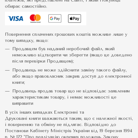
платежів, які представлені на Сайті, і який Покупець
обирає самостійно.
Повернення сплачених грошових коштів можливе лише у
тому випадку, якщо:
Продавцем був наданий неробочий файл, який
неможливо відтворити чи зберегти (якщо це доведено
після перевірки Продавцем);
Продавець не може здійснити заміну такого файлу,
або якщо правовласник закрив доступ до електронної
книги;
Продавець продав товар що не відповідає заявленим
характеристикам товару, і немає можливості це
виправити
В усіх інших випадках Електронні та
Друковані книги вважаються таким, що є належної якості,
і поверненню та обміну не підлягає. Відповідно до
Постанови Кабінету Міністрів України від 19 березня 1994
р. № 172 "Про реалізацію окремих положень Закону