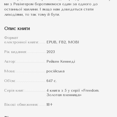
ми з Ревінгером боротимемося один за одного до
останньої хвилини. І якщо нам доведеться стати
лиходіями, то так тому й бути.
Опис книги
Формат
електронної книги:
EPUB, FB2, MOBI
Рік видання:
2023
Автор:
Рейвен Кеннеді
Мова:
російська
Об'єм:
647 с.
Серія книг:
4 книга з 5 у серії «Freedom.
Золотая пленница»
Вікові обмеження:
18+