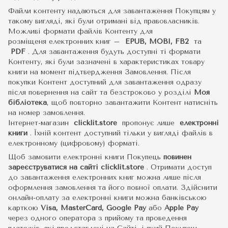
Файли контенту надаються для завантаження Покупцям у
такому вигляді, які були отримані від правовласників.
Можливі формати файлів Контенту для
розміщеня електронних книг –
EPUB, MOBI, FB2
та
PDF
.
Для завантаження будуть доступні ті формати
Контенту, які були зазначені в характеристиках товару
книги на момент підтвердження Замовлення. Після
покупки Контент доступний для завантаження одразу
після повернення на сайт та безстроково у розділі
Моя
бібліотека
, щоб повторно завантажити Контент натисніть
на номер замовлення.
Інтернет-магазин
clicklit.store
пропонує лише
електронні
книги
.
Їхній контент доступний тільки у вигляді файлів в
електронному (цифровому) форматі.
Щоб замовити електронні книги Покупець
повинен
зареєструватися на сайті
clicklit.store
. Отримати доступ
до завантаження електронних книг можна лише після
оформлення замовлення та його повної оплати. Здійснити
онлайн-оплату за електронні книги можна банківською
карткою
Visa, MasterCard, Google Pay
або
Apple Pay
через одного оператора з прийому та проведення