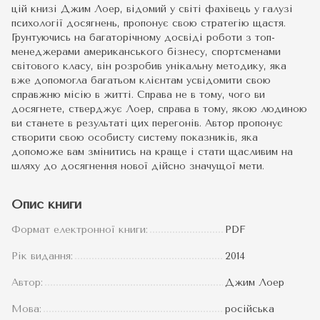
цій книзі Джим Лоер, відомий у світі фахівець у галузі
психології досягнень, пропонує свою стратегію щастя.
Грунтуючись на багаторічному досвіді роботи з топ-
менеджерами американського бізнесу, спортсменами
світового класу, він розробив унікальну методику, яка
вже допомогла багатьом клієнтам усвідомити свою
справжню місію в житті. Справа не в тому, чого ви
досягнете, стверджує Лоер, справа в тому, якою людиною
ви станете в результаті цих перегонів. Автор пропонує
створити свою особисту систему показників, яка
допоможе вам змінитись на краще і стати щасливим на
шляху до досягнення нової дійсно значущої мети.
Опис книги
Формат електронної книги:
PDF
Рік видання:
2014
Автор:
Джим Лоер
Мова:
російська