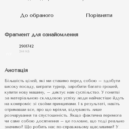
До обраного
Порівняти
Фрагмент для ознайомлення
2901742
244 КБ
PDF
Анотація
Більшість цілей, які ми ставимо перед собою – здобути
високу посаду, виграти турнір, заробити багато грошей,
купити нову машину, – диктує нам суспільство. У гонитві
за матеріальною складовою успіху люди найчастіше йдуть
на компроміс зі своїми принципами. І в результаті, навіть
отримавши все, про що мріяли, відчувають лише
розчарування та спустошеність. Якщо фактична перемога
чи саме собою досягнення – це головне, що тоді реально
значимо? Що робить нас по-справжньому щасливими? У