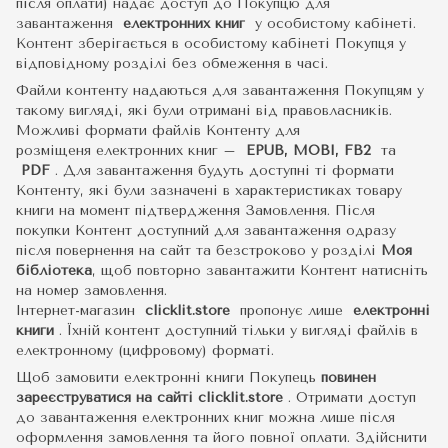
після оплати) надає доступ до Покупцю для
завантаження
електронних книг
у особистому кабінеті.
Контент зберігається в особистому кабінеті Покупця у
відповідному розділі без обмеження в часі.
Файли контенту надаються для завантаження Покупцям у
такому вигляді, які були отримані від правовласників.
Можливі формати файлів Контенту для
розміщеня електронних книг –
EPUB, MOBI, FB2
та
PDF
.
Для завантаження будуть доступні ті формати
Контенту, які були зазначені в характеристиках товару
книги на момент підтвердження Замовлення. Після
покупки Контент доступний для завантаження одразу
після повернення на сайт та безстроково у розділі
Моя
бібліотека
, щоб повторно завантажити Контент натисніть
на номер замовлення.
Інтернет-магазин
clicklit.store
пропонує лише
електронні
книги
.
Їхній контент доступний тільки у вигляді файлів в
електронному (цифровому) форматі.
Щоб замовити електронні книги Покупець
повинен
зареєструватися на сайті
clicklit.store
. Отримати доступ
до завантаження електронних книг можна лише після
оформлення замовлення та його повної оплати. Здійснити