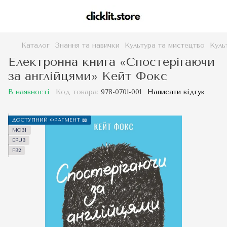
Каталог
Знання та навички
Культура та мистецтво
Куль
Електронна книга «Спостерігаючи
за англійцями» Кейт Фокс
В наявності
Код товара:
978-0701-001
Написати відгук
ДОСТУПНИЙ ФРАГМЕНТ 📖
MOBI
EPUB
FB2