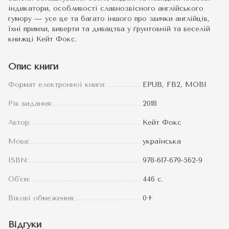
індикатори, особливості славнозвісного англійського
гумору — усе це та багато іншого про звички англійців,
їхні примхи, виверти та дивацтва у ґрунтовній та веселій
книжці Кейт Фокс.
Опис книги
Формат електронної книги:
EPUB, FB2, MOBI
Рік видання:
2018
Автор:
Кейт Фокс
Мова:
українська
ISBN:
978-617-679-562-9
Об'єм:
446 с.
Вікові обмеження:
0+
Відгуки