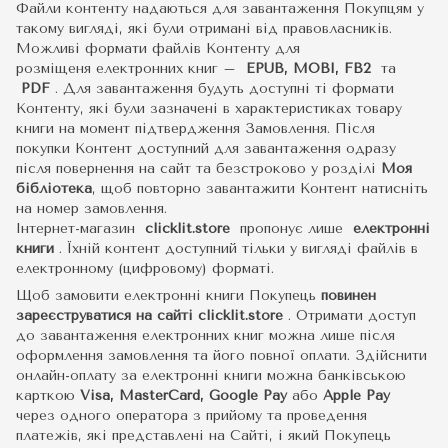
Файли контенту надаються для завантаження Покупцям у
такому вигляді, які були отримані від правовласників.
Можливі формати файлів Контенту для
розміщеня електронних книг –
EPUB, MOBI, FB2
та
PDF
.
Для завантаження будуть доступні ті формати
Контенту, які були зазначені в характеристиках товару
книги на момент підтвердження Замовлення. Після
покупки Контент доступний для завантаження одразу
після повернення на сайт та безстроково у розділі
Моя
бібліотека
, щоб повторно завантажити Контент натисніть
на номер замовлення.
Інтернет-магазин
clicklit.store
пропонує лише
електронні
книги
.
Їхній контент доступний тільки у вигляді файлів в
електронному (цифровому) форматі.
Щоб замовити електронні книги Покупець
повинен
зареєструватися на сайті
clicklit.store
. Отримати доступ
до завантаження електронних книг можна лише після
оформлення замовлення та його повної оплати. Здійснити
онлайн-оплату за електронні книги можна банківською
карткою
Visa, MasterCard, Google Pay
або
Apple Pay
через одного оператора з прийому та проведення
платежів, які представлені на Сайті, і який Покупець