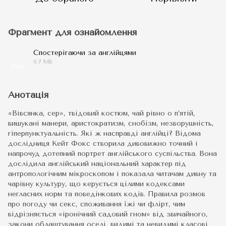
Фрагмент для ознайомлення
Спостерігаючи за англійцями
0.7 МБ
EPUB
Анотація
«Вівсянка, сер», твідовий костюм, чай рівно о п’ятій,
вишукані манери, аристократизм, снобізм, незворушність,
гіперпунктуальність. Які ж насправді англійці? Відома
дослідниця Кейт Фокс створила дивовижно точний і
напрочуд дотепний портрет англійського суспільства. Вона
дослідила англійський національний характер під
антропологічним мікроскопом і показала читачам дивну та
чарівну культуру, що керується цілими кодексами
негласних норм та поведінкових кодів. Правила розмов
про погоду чи секс, споживання їжі чи флірт, чим
відрізняється «іронічний садовий гном» від звичайного,
закони облаштування оселі, видимі та невидимі класові