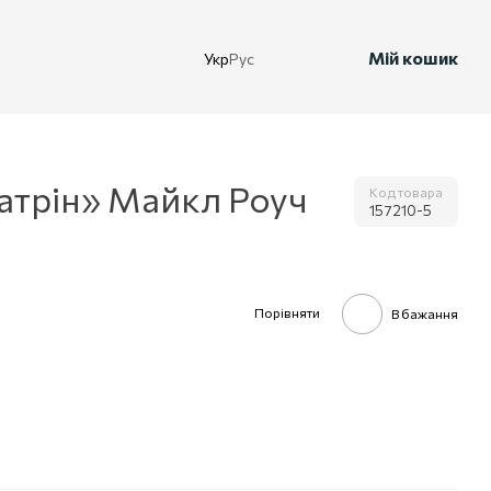
Мій кошик
Укр
Рус
Катрін» Майкл Роуч
Код товара
157210-5
Порівняти
В бажання