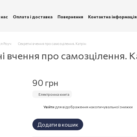
 нас
Оплата і доставка
Повернення
Контактна інформація
ублічна оферта
Політика конфіденційності
кл Роуч
Секретні вчення про самозцілення. Катрін
і вчення про самозцілення. 
90 грн
Електронна книга
Увійти
для відображення накопичувальної знижки
%
Додати в кошик