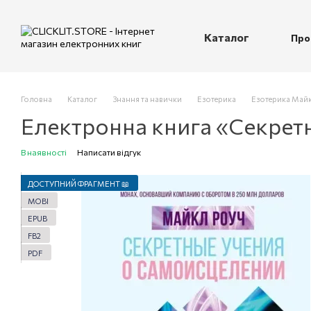
Перейти до основного контенту
Каталог
Про
П
Головна
Каталог
Знання та навички
Езотерика
Езотерика Май
Електронна книга «Секретн
В наявності
Написати відгук
ДОСТУПНИЙ ФРАГМЕНТ 📖
MOBI
EPUB
FB2
PDF