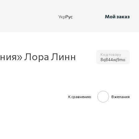
Мой заказ
Укр
Рус
ания» Лора Линн
Код товару
8q844wj9mo
К сравнению
В желания