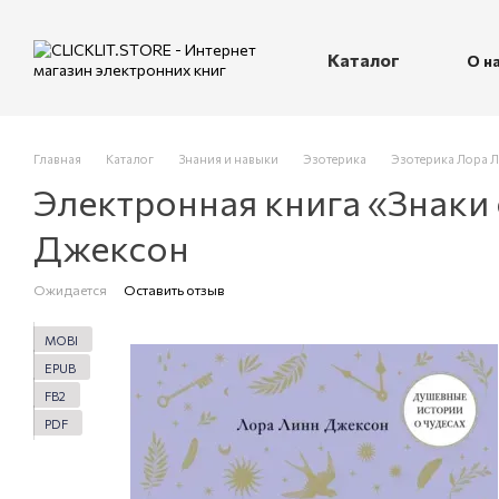
Перейти к основному контенту
Каталог
О н
П
Главная
Каталог
Знания и навыки
Эзотерика
Эзотерика Лора Л
Электронная книга «Знаки
Джексон
Ожидается
Оставить отзыв
MOBI
EPUB
FB2
PDF