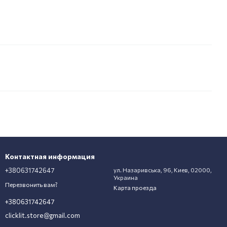
Контактная информация
+380631742647
ул. Назаривська, 96, Киев, 02000,
Украина
Перезвонить вам?
Карта проезда
+380631742647
clicklit.store@gmail.com