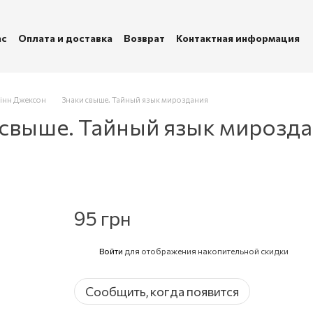
ас
Оплата и доставка
Возврат
Контактная информация
убличная оферта
Политика конфиденциальности
інн Джексон
Знаки свыше. Тайный язык мироздания
 свыше. Тайный язык мирозд
95 грн
Войти
для отображения накопительной скидки
%
Сообщить, когда появится