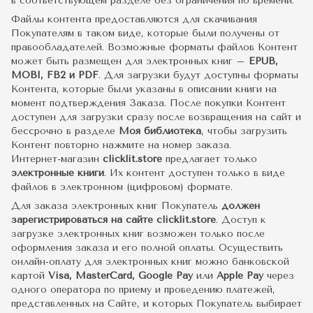
в соответствующем разделе без ограничения по времени.
Файлы контента предоставляются для скачивания
Покупателям в таком виде, которые были получены от
правообладателей. Возможные форматы файлов Контент
может быть размещен для электронных книг –
EPUB,
MOBI, FB2 и PDF
. Для загрузки будут доступны форматы
Контента, которые были указаны в описании книги на
момент подтверждения Заказа. После покупки Контент
доступен для загрузки сразу после возвращения на сайт и
бессрочно в разделе
Моя библиотека
, чтобы загрузить
Контент повторно нажмите на номер заказа.
Интернет-магазин
clicklit.store
предлагает только
электронные книги
. Их контент доступен только в виде
файлов в электронном (цифровом) формате.
Для заказа электронных книг Покупатель
должен
зарегистрироваться на сайте clicklit.store
. Доступ к
загрузке электронных книг возможен только после
оформления заказа и его полной оплаты. Осуществить
онлайн-оплату для электронных книг можно банковской
картой
Visa, MasterCard, Google Pay
или
Apple Pay
через
одного оператора по приему и проведению платежей,
представленных на Сайте, и которых Покупатель выбирает