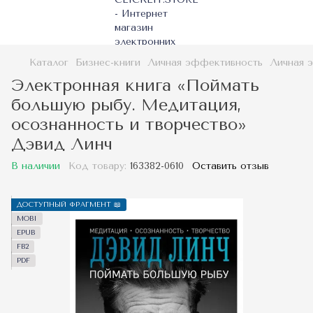
Каталог
Бизнес-книги
Личная эффективность
Личная 
Электронная книга «Поймать
большую рыбу. Медитация,
осознанность и творчество»
Дэвид Линч
В наличии
Код товару:
163382-0610
Оставить отзыв
ДОСТУПНЫЙ ФРАГМЕНТ 📖
MOBI
EPUB
FB2
PDF