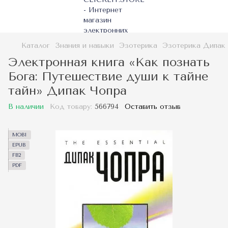
Каталог
Знания и навыки
Эзотерика
Эзотерика Дипак
Электронная книга «Как познать
Бога: Путешествие души к тайне
тайн» Дипак Чопра
В наличии
Код товару:
566794
Оставить отзыв
MOBI
EPUB
FB2
PDF