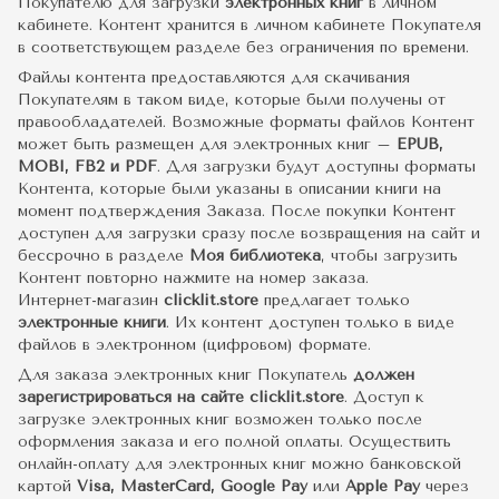
Покупателю для загрузки
электронных книг
в личном
кабинете. Контент хранится в личном кабинете Покупателя
в соответствующем разделе без ограничения по времени.
Файлы контента предоставляются для скачивания
Покупателям в таком виде, которые были получены от
правообладателей. Возможные форматы файлов Контент
может быть размещен для электронных книг –
EPUB,
MOBI, FB2 и PDF
. Для загрузки будут доступны форматы
Контента, которые были указаны в описании книги на
момент подтверждения Заказа. После покупки Контент
доступен для загрузки сразу после возвращения на сайт и
бессрочно в разделе
Моя библиотека
, чтобы загрузить
Контент повторно нажмите на номер заказа.
Интернет-магазин
clicklit.store
предлагает только
электронные книги
. Их контент доступен только в виде
файлов в электронном (цифровом) формате.
Для заказа электронных книг Покупатель
должен
зарегистрироваться на сайте clicklit.store
. Доступ к
загрузке электронных книг возможен только после
оформления заказа и его полной оплаты. Осуществить
онлайн-оплату для электронных книг можно банковской
картой
Visa, MasterCard, Google Pay
или
Apple Pay
через