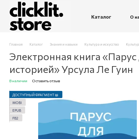
Перейти к основному контенту
Каталог
О н
П
Главная
Каталог
Знания и навыки
Культура и искусство
Культур
Электронная книга «Парус 
историей» Урсула Ле Гуин
В наличии
Оставить отзыв
ДОСТУПНЫЙ ФРАГМЕНТ 📖
MOBI
EPUB
FB2