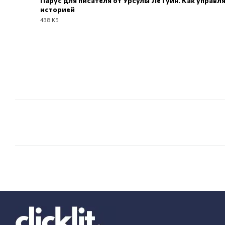
Парус для писателя от Урсулы Ле Гуин. Как управл
историей
EPUB
438 КБ