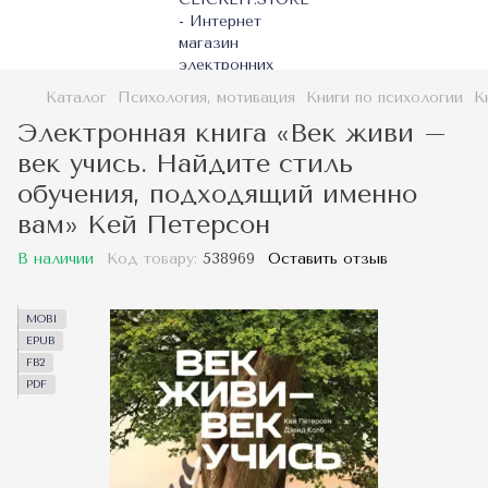
Каталог
Психология, мотивация
Книги по психологии
К
Электронная книга «Век живи –
век учись. Найдите стиль
обучения, подходящий именно
вам» Кей Петерсон
В наличии
Код товару:
538969
Оставить отзыв
MOBI
EPUB
FB2
PDF