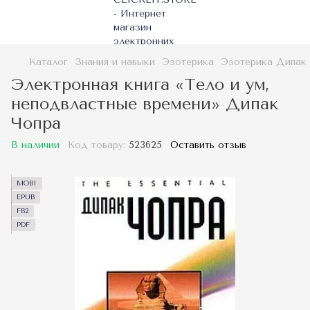
Каталог
Знания и навыки
Эзотерика
Эзотерика Дипак
Электронная книга «Тело и ум,
неподвластные времени» Дипак
Чопра
В наличии
Код товару:
523625
Оставить отзыв
MOBI
EPUB
FB2
PDF