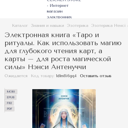
Каталог
Знания и навыки
Эзотерика
Эзотерика Ненсі 
Электронная книга «Таро и
ритуалы. Как использовать магию
для глубокого чтения карт, а
карты – для роста магической
силы» Нэнси Антенуччи
Ожидается
Код товару:
1dlm8i6gq4
Оставить отзыв
MOBI
EPUB
FB2
PDF