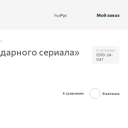
Мой заказ
Укр
Рус
ла
ндарного сериала»
Код товару
0310-24-
047
К сравнению
В желания