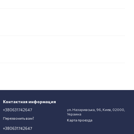
Контактная информация
+380631742647
ул. Назаривська, 96, Киев, 02000,
Украина
Перезвонить вам?
Карта проезда
+380631742647