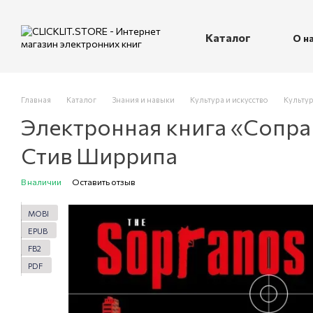
Перейти к основному контенту
Каталог
О н
П
Главная
Каталог
Знания и навыки
Культура и искусство
Культур
Электронная книга «Сопра
Стив Ширрипа
В наличии
Оставить отзыв
MOBI
EPUB
FB2
PDF