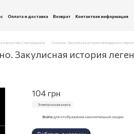
ас
Оплата и доставка
Возврат
Контактная информация
убличная оферта
Политика конфиденциальности
а и искусство Стив Ширрипа
Сопрано. Закулисная история легендарного сериа
но. Закулисная история леге
104 грн
Электронная книга
Войти
для отображения накопительной скидки
%