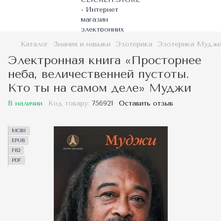
Каталог
Знания и навыки
Эзотерика
Эзотерика Мудж
Электронная книга «Просторнее
неба, величественней пустоты.
Кто ты на самом деле» Муджи
В наличии
Код товару:
756921
Оставить отзыв
MOBI
EPUB
FB2
PDF