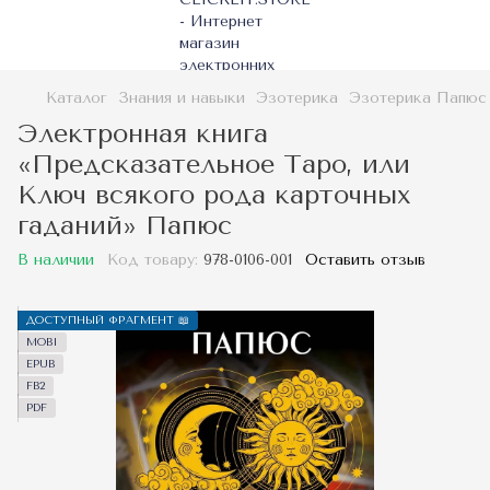
Каталог
Знания и навыки
Эзотерика
Эзотерика Папюс
Электронная книга
«Предсказательное Таро, или
Ключ всякого рода карточных
гаданий» Папюс
В наличии
Код товару:
978-0106-001
Оставить отзыв
ДОСТУПНЫЙ ФРАГМЕНТ 📖
MOBI
EPUB
FB2
PDF