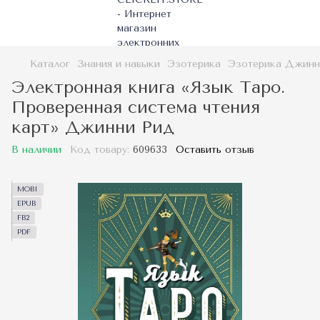
Каталог
Знания и навыки
Эзотерика
Эзотерика Джинн
Электронная книга «Язык Таро.
Проверенная система чтения
карт» Джинни Рид
В наличии
Код товару:
609633
Оставить отзыв
MOBI
EPUB
FB2
PDF