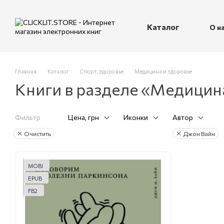
Перейти к основному контенту
Каталог
О н
П
Главная
Каталог
Спорт, здоровье
Медицина и здоровье
Книги в разделе «Медицин
Фильтр
Цена, грн
Иконки
Автор
Очистить
Джон Вайн
MOBI
EPUB
FB2