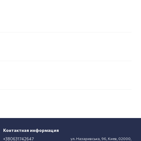
Контактная информация
+380631742647
ул. Назаривська, 96, Киев, 02000,