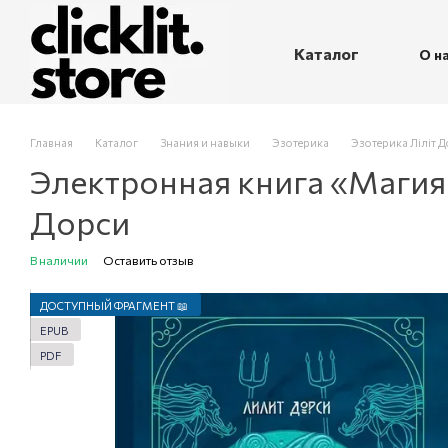
Перейти к основному контенту
Каталог
О н
П
Главная
Каталог
Знания и навыки
Эзотерика
Эзотерика Ліліт Д
Электронная книга «Магия 
Дорси
В наличии
Оставить отзыв
ДОСТУПНЫЙ ФРАГМЕНТ 📖
EPUB
PDF