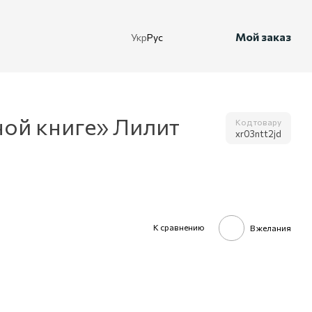
Мой заказ
Укр
Рус
ной книге» Лилит
Код товару
xr03ntt2jd
К сравнению
В желания