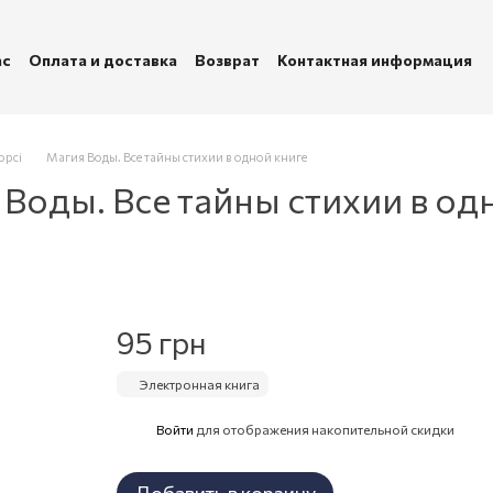
ас
Оплата и доставка
Возврат
Контактная информация
убличная оферта
Политика конфиденциальности
орсі
Магия Воды. Все тайны стихии в одной книге
Воды. Все тайны стихии в од
95 грн
Электронная книга
Войти
для отображения накопительной скидки
%