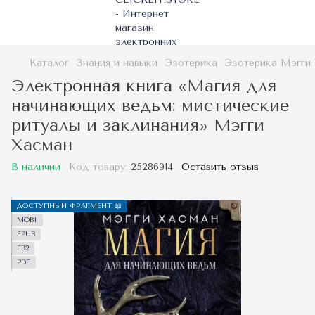
Каталог
Знания и навыки
Эзотерика
Эзотерика Мэгги
Электронная книга «Магия для
начинающих ведьм: мистические
ритуалы и заклинания» Мэгги
Хасман
В наличии
Код товару:
25286914
Оставить отзыв
ДОСТУПНЫЙ ФРАГМЕНТ 📖
MOBI
EPUB
FB2
PDF