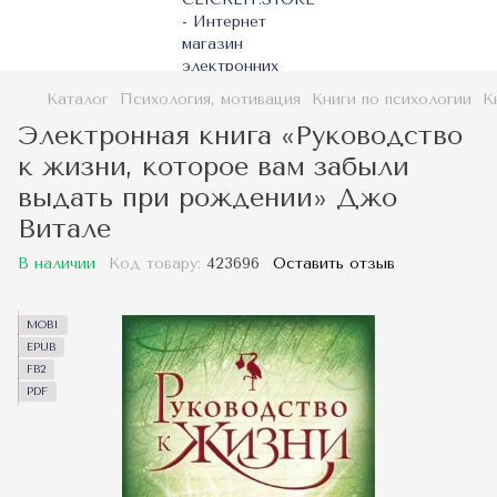
Каталог
Психология, мотивация
Книги по психологии
К
Электронная книга «Руководство
к жизни, которое вам забыли
выдать при рождении» Джо
Витале
В наличии
Код товару:
423696
Оставить отзыв
MOBI
EPUB
FB2
PDF