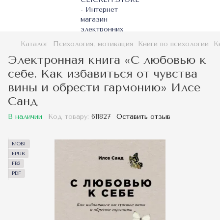
Каталог
Психология, мотивация
Книги по психологии
К
Электронная книга «С любовью к
себе. Как избавиться от чувства
вины и обрести гармонию» Илсе
Санд
В наличии
Код товару:
611827
Оставить отзыв
MOBI
EPUB
FB2
PDF