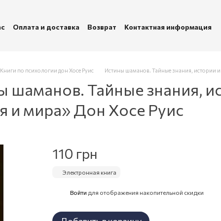
ас
Оплата и доставка
Возврат
Контактная информация
убличная оферта
Политика конфиденциальности
Книги по психологии дон Хосе Руис
Истины шаманов. Тайные знания, истории и
ы шаманов. Тайные знания, и
я и мира» Дон Хосе Руис
110 грн
Электронная книга
Войти
для отображения накопительной скидки
%