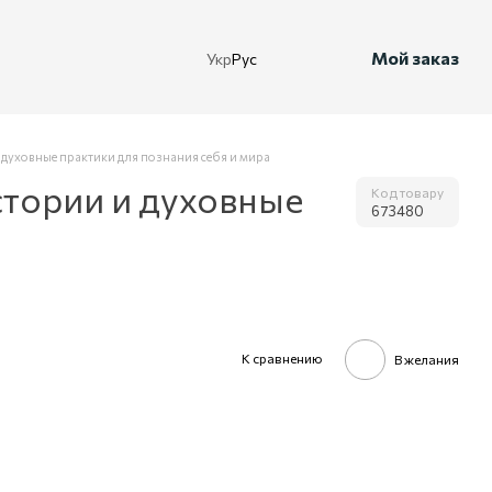
Мой заказ
Укр
Рус
 духовные практики для познания себя и мира
стории и духовные
Код товару
673480
К сравнению
В желания