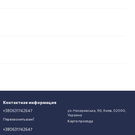
Контактная информация
+380631742647
ул. Назаривська, 96, Киев, 02000,
Украина
Перезвонить вам?
Карта проезда
+380631742647