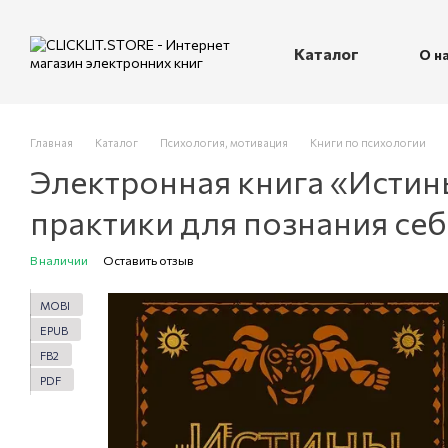
Перейти к основному контенту
Каталог
О н
П
Главная
Каталог
Психология, мотивация
Книги по психологии
Электронная книга «Истин
практики для познания себ
В наличии
Оставить отзыв
MOBI
EPUB
FB2
PDF